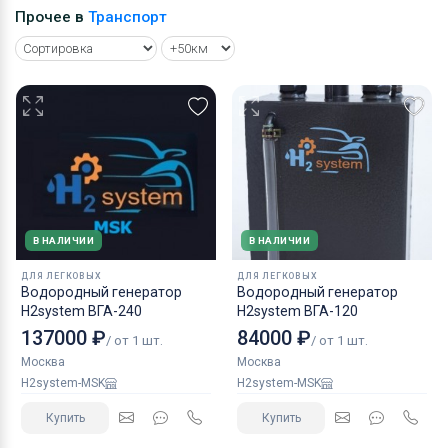
Прочее в
Транспорт
В НАЛИЧИИ
В НАЛИЧИИ
ДЛЯ ЛЕГКОВЫХ
ДЛЯ ЛЕГКОВЫХ
Водородный генератор
Водородный генератор
H2system ВГА-240
H2system ВГА-120
137000 ₽
84000 ₽
/ от 1 шт.
/ от 1 шт.
Москва
Москва
H2system-MSK
H2system-MSK
Купить
Купить