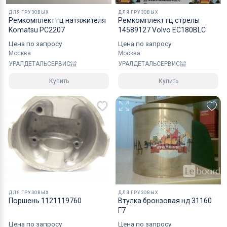
надежным уровнем защиты.
ДЛЯ ГРУЗОВЫХ
ДЛЯ ГРУЗОВЫХ
Ремкомплект гц натяжителя
Ремкомплект гц стрелы
Специалисты компании готовы взять на себя все
Komatsu PC2207
14589127 Volvo EC180BLC
мероприятия по оформлению документов и
Цена по запросу
Цена по запросу
перевозке вашего заказа в любой регион РФ, в
Москва
Москва
УРАЛДЕТАЛЬСЕРВИС
УРАЛДЕТАЛЬСЕРВИС
страны СНГ, Азии и ЕС.
Купить
Купить
ДЛЯ ГРУЗОВЫХ
ДЛЯ ГРУЗОВЫХ
Поршень 1121119760
Втулка бронзовая нд 31160
Г7
Цена по запросу
Цена по запросу