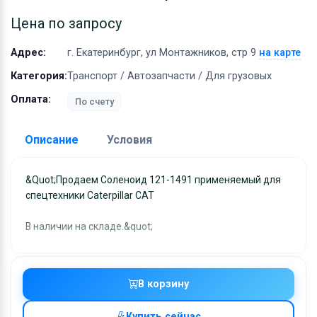
Оборудование
Цена по запросу
Материалы
Адрес:
г. Екатеринбург, ул Монтажников, стр 9
на карте
Категория:
Транспорт / Автозапчасти / Для грузовых
Оплата:
По счету
Описание
Условия
Доставка:
&quot;Продаем Соленоид 121-1491 применяемый для
спецтехники Caterpillar CAT
Адрес самовывоза:
г. Екатеринбург, ул
Монтажников, стр 9
В наличии на складе.&quot;
Условия и гарантии:
Отправка товара осуществляется в течение 2-х дне
после получения оплаты и отправляются через UPS
В корзину
отслеживанием местоположения посылки и отгрузк
без обязательной подписи. При выборе доставки
Купить сейчас