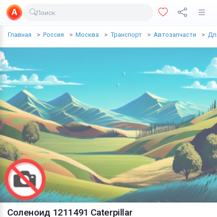
Поиск
Доставка еды
Главная
Россия
Москва
Транспорт
Автозапчасти
Дл
Транспорт
Недвижимость
Услуги
Личные вещи
Одежда и обувь
Электроника
Все для дома
Хобби и отдых
Животные
Соленоид 1211491 Caterpillar