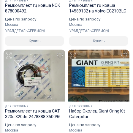
ДЛЯ ГРУЗОВЫХ
ДЛЯ ГРУЗОВЫХ
Ремкомплект гц ковша NOK
Ремкомплект гц ковша
надежным уровнем защиты.
878000492
14589132 на Volvo EC210BLC
Специалисты компании готовы взять на себя все
Цена по запросу
Цена по запросу
мероприятия по оформлению документов и
Москва
Москва
перевозке вашего заказа в любой регион РФ, в
УРАЛДЕТАЛЬСЕРВИС
УРАЛДЕТАЛЬСЕРВИС
страны СНГ, Азии и ЕС.
Купить
Купить
ДЛЯ ГРУЗОВЫХ
ДЛЯ ГРУЗОВЫХ
Ремкомплект гц ковша CAT
Набор Околец Giant Oring Kit
320d 320drr 2478888 3500967
Caterpillar
2667892 NOK
Цена по запросу
Цена по запросу
Москва
Москва