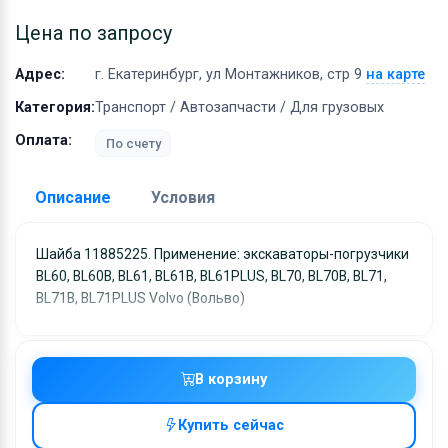
Оборудование
Цена по запросу
Материалы
Адрес:
г. Екатеринбург, ул Монтажников, стр 9
на карте
Категория:
Транспорт / Автозапчасти / Для грузовых
Оплата:
По счету
Описание
Условия
Доставка:
Шайба 11885225. Применение: экскаваторы-погрузчики
BL60, BL60B, BL61, BL61B, BL61PLUS, BL70, BL70B, BL71,
Адрес самовывоза:
г. Екатеринбург, ул
BL71B, BL71PLUS Volvo (Вольво)
Монтажников, стр 9
Условия и гарантии:
Отправка товара осуществляется в течение 2-х дне
В корзину
после получения оплаты и отправляются через UPS
отслеживанием местоположения посылки и отгрузк
Купить сейчас
без обязательной подписи. При выборе доставки