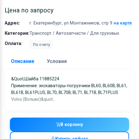
Оборудование
Цена по запросу
Материалы
Адрес:
г. Екатеринбург, ул Монтажников, стр 9
на карте
Категория:
Транспорт / Автозапчасти / Для грузовых
Оплата:
По счету
Описание
Условия
Доставка:
&quot;Шайба 11885224
Применение: экскаваторы-погрузчики BL60, BL60B, BL61,
Адрес самовывоза:
г. Екатеринбург, ул
BL61B, BL61PLUS, BL70, BL70B, BL71, BL71B, BL71PLUS
Монтажников, стр 9
Volvo (Вольво)&quot;
Условия и гарантии:
Отправка товара осуществляется в течение 2-х дне
после получения оплаты и отправляются через UPS
В корзину
отслеживанием местоположения посылки и отгрузк
без обязательной подписи. При выборе доставки
Купить сейчас