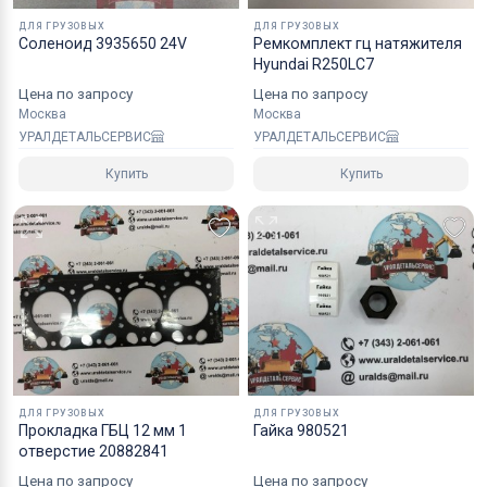
надежным уровнем защиты.
ДЛЯ ГРУЗОВЫХ
ДЛЯ ГРУЗОВЫХ
Соленоид 3935650 24V
Ремкомплект гц натяжителя
Специалисты компании готовы взять на себя все
Hyundai R250LC7
мероприятия по оформлению документов и
Цена по запросу
Цена по запросу
перевозке вашего заказа в любой регион РФ, в
Москва
Москва
УРАЛДЕТАЛЬСЕРВИС
УРАЛДЕТАЛЬСЕРВИС
страны СНГ, Азии и ЕС.
Купить
Купить
ДЛЯ ГРУЗОВЫХ
ДЛЯ ГРУЗОВЫХ
Прокладка ГБЦ 12 мм 1
Гайка 980521
отверстие 20882841
Цена по запросу
Цена по запросу