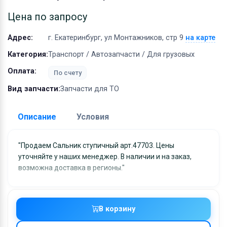
Оборудование
Цена по запросу
Материалы
Адрес:
г. Екатеринбург, ул Монтажников, стр 9
на карте
Категория:
Транспорт / Автозапчасти / Для грузовых
Оплата:
По счету
Вид запчасти:
Запчасти для ТО
Описание
Условия
Доставка:
"Продаем Сальник ступичный арт.47703. Цены
уточняйте у наших менеджер. В наличии и на заказ,
Адрес самовывоза:
г. Екатеринбург, ул
возможна доставка в регионы."
Монтажников, стр 9
Условия и гарантии:
Отправка товара осуществляется в течение 2-х дне
В корзину
после получения оплаты и отправляются через UPS
отслеживанием местоположения посылки и отгрузк