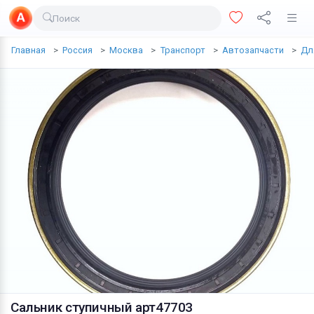
Поиск
Доставка еды
Главная
Россия
Москва
Транспорт
Автозапчасти
Дл
Транспорт
Недвижимость
Услуги
Личные вещи
Одежда и обувь
Электроника
Все для дома
Хобби и отдых
Животные
Сальник ступичный арт47703