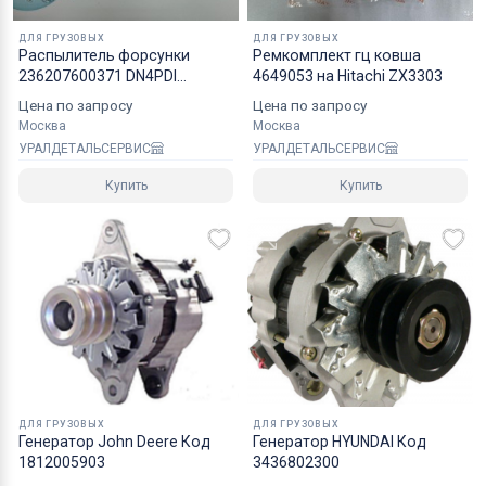
Коробки оптимального размера и с
ДЛЯ ГРУЗОВЫХ
ДЛЯ ГРУЗОВЫХ
Распылитель форсунки
Ремкомплект гц ковша
надежным уровнем защиты.
236207600371 DN4PDI
4649053 на Hitachi ZX3303
Специалисты компании готовы взять на себя все
0934005010
Цена по запросу
Цена по запросу
мероприятия по оформлению документов и
Москва
Москва
перевозке вашего заказа в любой регион РФ, в
УРАЛДЕТАЛЬСЕРВИС
УРАЛДЕТАЛЬСЕРВИС
страны СНГ, Азии и ЕС.
Купить
Купить
ДЛЯ ГРУЗОВЫХ
ДЛЯ ГРУЗОВЫХ
Генератор John Deere Код
Генератор HYUNDAI Код
1812005903
3436802300