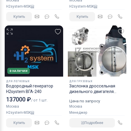
Москва
Москва
H2system-MSK
H2system-MSK
Купить
Купить
В НАЛИЧИИ
ДЛЯ ЛЕГКОВЫХ
ДЛЯ ГРУЗОВЫХ
Водородный генератор
Заслонка дроссельная
H2system ВГА-240
дизельного двигателя
КАМАЗ аналог NORGREN.
137000 ₽
/ от 1 шт.
Цена по запросу
Москва
Москва
H2system-MSK
Менеджер
Купить
Подробнее