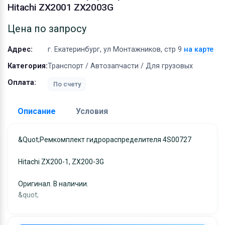
Оборудование
Hitachi ZX2001 ZX2003G
Материалы
Цена по запросу
Адрес:
г. Екатеринбург, ул Монтажников, стр 9
на карте
Категория:
Транспорт / Автозапчасти / Для грузовых
Оплата:
По счету
Описание
Условия
Доставка:
&quot;Ремкомплект гидрораспределителя 4S00727
Адрес самовывоза:
г. Екатеринбург, ул
Hitachi ZX200-1, ZX200-3G
Монтажников, стр 9
Условия и гарантии:
Оригинал. В наличии.
Отправка товара осуществляется в течение 2-х дне
&quot;
после получения оплаты и отправляются через UPS
отслеживанием местоположения посылки и отгрузк