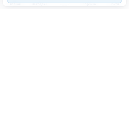
Главная
Закладки
Корзина
Войти
Торговая площадка для продажи товаров и услуг в нужных
регионах и по всей России.
Техническая поддержка
Мобильная версия
ПЛОЩАДКА
ВОЗМОЖНОСТИ
Все города
Интернет-магазин
О проекте
Реферальная программа
Правила участия
Стать партнёрам