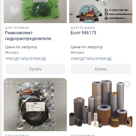
Коробки оптимального размера и с
надежным уровнем защиты.
Специалисты компании готовы взять на себя все
ДЛЯ ГРУЗОВЫХ
ДЛЯ ГРУЗОВЫХ
мероприятия по оформлению документов и
Ремкомплект
Болт 946173
гидрораспределителя
перевозке вашего заказа в любой регион РФ, в
Doosan 42000295KT
страны СНГ, Азии и ЕС.
Цена по запросу
Цена по запросу
Москва
Москва
УРАЛДЕТАЛЬСЕРВИС
УРАЛДЕТАЛЬСЕРВИС
Купить
Купить
ДЛЯ ГРУЗОВЫХ
ДЛЯ ГРУЗОВЫХ