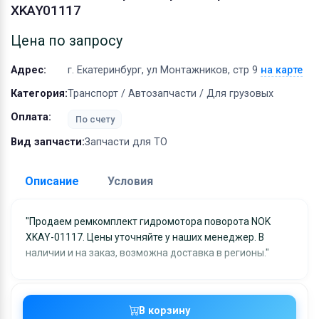
Оборудование
XKAY01117
Материалы
Цена по запросу
Адрес:
г. Екатеринбург, ул Монтажников, стр 9
на карте
Категория:
Транспорт / Автозапчасти / Для грузовых
Оплата:
По счету
Вид запчасти:
Запчасти для ТО
Описание
Условия
Доставка:
"Продаем ремкомплект гидромотора поворота NOK
XKAY-01117. Цены уточняйте у наших менеджер. В
Адрес самовывоза:
г. Екатеринбург, ул
наличии и на заказ, возможна доставка в регионы."
Монтажников, стр 9
Условия и гарантии:
Отправка товара осуществляется в течение 2-х дне
В корзину
после получения оплаты и отправляются через UPS