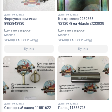
хрупких грузов.
Коробки оптимального размера и с
ДЛЯ ГРУЗОВЫХ
ДЛЯ ГРУЗОВЫХ
Форсунка оригинал
Контроллер 9239568
надежным уровнем защиты.
8982843930
9212078 на Hitachi ZX3303G
Специалисты компании готовы взять на себя все
Цена по запросу
Цена по запросу
мероприятия по оформлению документов и
Москва
Москва
перевозке вашего заказа в любой регион РФ, в
УРАЛДЕТАЛЬСЕРВИС
УРАЛДЕТАЛЬСЕРВИС
страны СНГ, Азии и ЕС.
Купить
Купить
ДЛЯ ГРУЗОВЫХ
ДЛЯ ГРУЗОВЫХ
Стопорный палец 11881622
Палец 11883728