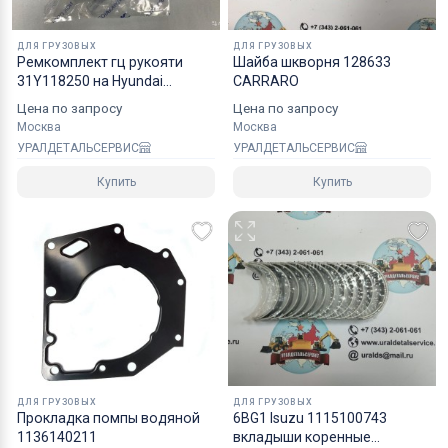
надежным уровнем защиты.
ДЛЯ ГРУЗОВЫХ
ДЛЯ ГРУЗОВЫХ
Специалисты компании готовы взять на себя все
Ремкомплект гц рукояти
Шайба шкворня 128633
мероприятия по оформлению документов и
31Y118250 на Hyundai
CARRARO
R250LC7 NOK
перевозке вашего заказа в любой регион РФ, в
Цена по запросу
Цена по запросу
Москва
Москва
страны СНГ, Азии и ЕС.
УРАЛДЕТАЛЬСЕРВИС
УРАЛДЕТАЛЬСЕРВИС
Купить
Купить
ДЛЯ ГРУЗОВЫХ
ДЛЯ ГРУЗОВЫХ
Прокладка помпы водяной
6BG1 Isuzu 1115100743
1136140211
вкладыши коренные