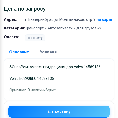
Оборудование
Цена по запросу
Материалы
Адрес:
г. Екатеринбург, ул Монтажников, стр 9
на карте
Категория:
Транспорт / Автозапчасти / Для грузовых
Оплата:
По счету
Описание
Условия
Доставка:
&quot;Ремкомплект гидроцилиндра Volvo 14589136
Адрес самовывоза:
г. Екатеринбург, ул
Volvo EC290BLC 14589136
Монтажников, стр 9
Условия и гарантии:
Оригинал. В наличии&quot;
Отправка товара осуществляется в течение 2-х дне
после получения оплаты и отправляются через UPS
отслеживанием местоположения посылки и отгрузк
В корзину
без обязательной подписи. При выборе доставки