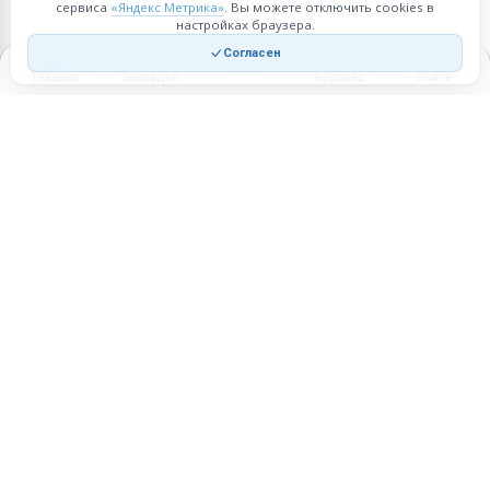
сервиса
«Яндекс Метрика»
. Вы можете отключить cookies в
настройках браузера.
Согласен
Главная
Закладки
Корзина
Войти
Торговая площадка для продажи товаров и услуг в нужных
регионах и по всей России.
Техническая поддержка
Мобильная версия
ПЛОЩАДКА
ВОЗМОЖНОСТИ
Все города
Интернет-магазин
О проекте
Реферальная программа