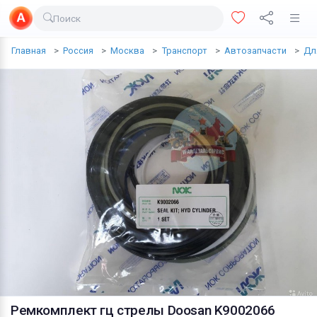
Поиск
Доставка еды
Главная
Россия
Москва
Транспорт
Автозапчасти
Дл
Транспорт
Недвижимость
Услуги
Личные вещи
Одежда и обувь
Электроника
Все для дома
Хобби и отдых
Животные
Ремкомплект гц стрелы Doosan K9002066