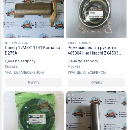
Коробки оптимального размера и с
надежным уровнем защиты.
Специалисты компании готовы взять на себя все
мероприятия по оформлению документов и
перевозке вашего заказа в любой регион РФ, в
ДЛЯ ГРУЗОВЫХ
ДЛЯ ГРУЗОВЫХ
страны СНГ, Азии и ЕС.
Палец 17M7811141 Komatsu
Ремкомплект гц рукояти
D275A
4653041 на Hitachi ZX4503
NOK
Цена по запросу
Цена по запросу
Москва
Москва
УРАЛДЕТАЛЬСЕРВИС
УРАЛДЕТАЛЬСЕРВИС
Купить
Купить