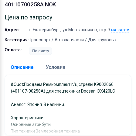
Оборудование
40110700258A NOK
Материалы
Цена по запросу
Адрес:
г. Екатеринбург, ул Монтажников, стр 9
на карте
Категория:
Транспорт / Автозапчасти / Для грузовых
Оплата:
По счету
Описание
Условия
Доставка:
&quot;Продаем Ремкомплект г/ц стрелы K9002066
(401107-00258A) для спецтехники Doosan: DX420LC
Адрес самовывоза:
г. Екатеринбург, ул
Монтажников, стр 9
Аналог. Япония. В наличии.
Условия и гарантии:
Отправка товара осуществляется в течение 2-х дне
Характеристики
Основные атрибуты
после получения оплаты и отправляются через UPS
Тип техники Землеройная техника
отслеживанием местоположения посылки и отгрузк