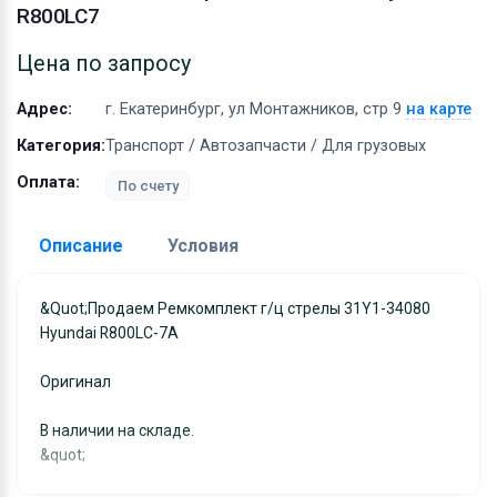
Оборудование
R800LC7
Материалы
Цена по запросу
Адрес:
г. Екатеринбург, ул Монтажников, стр 9
на карте
Категория:
Транспорт / Автозапчасти / Для грузовых
Оплата:
По счету
Описание
Условия
Доставка:
&quot;Продаем Ремкомплект г/ц стрелы 31Y1-34080
Hyundai R800LC-7A
Адрес самовывоза:
г. Екатеринбург, ул
Монтажников, стр 9
Оригинал
Условия и гарантии:
Отправка товара осуществляется в течение 2-х дне
В наличии на складе.
&quot;
после получения оплаты и отправляются через UPS
отслеживанием местоположения посылки и отгрузк