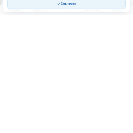
Согласен
Главная
Закладки
Корзина
Войти
Торговая площадка для продажи товаров и услуг в нужных
регионах и по всей России.
Техническая поддержка
Мобильная версия
ПЛОЩАДКА
ВОЗМОЖНОСТИ
Все города
Интернет-магазин
О проекте
Реферальная программа
Правила участия
Стать партнёрам