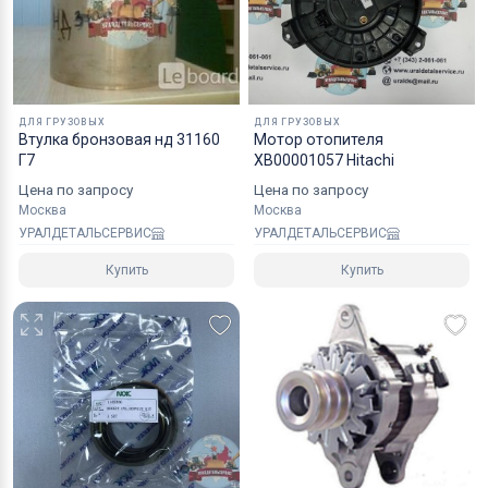
Коробки оптимального размера и с
надежным уровнем защиты.
Специалисты компании готовы взять на себя все
мероприятия по оформлению документов и
ДЛЯ ГРУЗОВЫХ
ДЛЯ ГРУЗОВЫХ
перевозке вашего заказа в любой регион РФ, в
Втулка бронзовая нд 31160
Мотор отопителя
Г7
XB00001057 Hitachi
страны СНГ, Азии и ЕС.
Цена по запросу
Цена по запросу
Москва
Москва
УРАЛДЕТАЛЬСЕРВИС
УРАЛДЕТАЛЬСЕРВИС
Купить
Купить