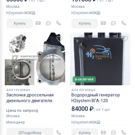
/ от 1 шт.
/ от 1 шт.
Москва
Москва
H2system-MSK
H2system-MSK
Купить
Купить
В НАЛИЧИИ
ДЛЯ ГРУЗОВЫХ
ДЛЯ ЛЕГКОВЫХ
Заслонка дроссельная
Водородный генератор
дизельного двигателя
H2system ВГА-120
КАМАЗ аналог NORGREN.
84000 ₽
/ от 1 шт.
Цена по запросу
Москва
Москва
Менеджер
H2system-MSK
Подробнее
Купить