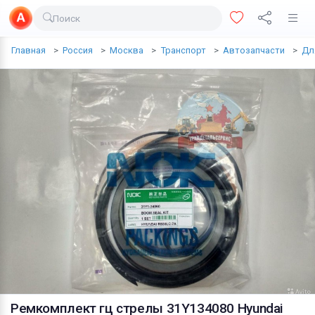
Поиск
Доставка еды
Главная
Россия
Москва
Транспорт
Автозапчасти
Дл
Транспорт
Недвижимость
Услуги
Личные вещи
Одежда и обувь
Электроника
Все для дома
Хобби и отдых
Животные
Ремкомплект гц стрелы 31Y134080 Hyundai