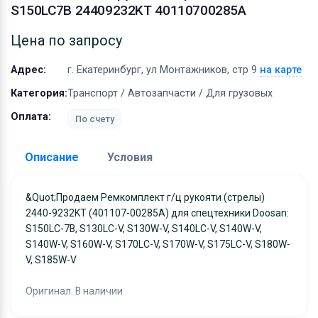
Оборудование
S150LC7B 24409232KT 40110700285A
Материалы
Цена по запросу
Адрес:
г. Екатеринбург, ул Монтажников, стр 9
на карте
Категория:
Транспорт / Автозапчасти / Для грузовых
Оплата:
По счету
Описание
Условия
Доставка:
&quot;Продаем Ремкомплект г/ц рукояти (стрелы)
2440-9232KT (401107-00285A) для спецтехники Doosan:
Адрес самовывоза:
г. Екатеринбург, ул
S150LC-7B, S130LC-V, S130W-V, S140LC-V, S140W-V,
Монтажников, стр 9
S140W-V, S160W-V, S170LC-V, S170W-V, S175LC-V, S180W-
Условия и гарантии:
V, S185W-V
Отправка товара осуществляется в течение 2-х дне
Оригинал. В наличии
после получения оплаты и отправляются через UPS
отслеживанием местоположения посылки и отгрузк