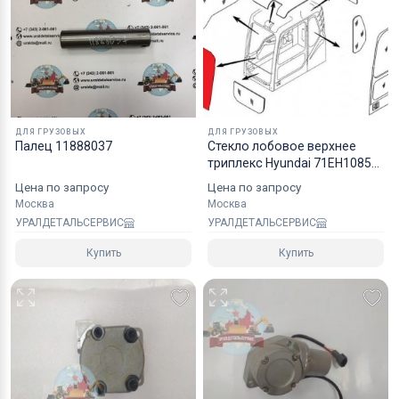
Коробки оптимального размера и с
надежным уровнем защиты.
Специалисты компании готовы взять на себя все
мероприятия по оформлению документов и
перевозке вашего заказа в любой регион РФ, в
ДЛЯ ГРУЗОВЫХ
ДЛЯ ГРУЗОВЫХ
страны СНГ, Азии и ЕС.
Палец 11888037
Стекло лобовое верхнее
триплекс Hyundai 71EH10851
R130R450 серия 3
Цена по запросу
Цена по запросу
Москва
Москва
УРАЛДЕТАЛЬСЕРВИС
УРАЛДЕТАЛЬСЕРВИС
Купить
Купить