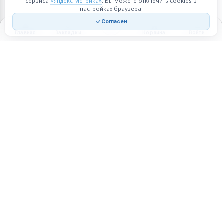
сервиса
«Яндекс Метрика»
. Вы можете отключить cookies в
настройках браузера.
Согласен
Главная
Закладки
Корзина
Войти
Торговая площадка для продажи товаров и услуг в нужных
регионах и по всей России.
Техническая поддержка
Мобильная версия
ПЛОЩАДКА
ВОЗМОЖНОСТИ
Все города
Интернет-магазин
О проекте
Реферальная программа