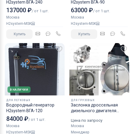
H2system ВГА-240
H2system ВГА-90
137000 ₽
63000 ₽
/ от 1 шт.
/ от 1 шт.
Москва
Москва
H2system-MSK
H2system-MSK
Купить
Купить
В НАЛИЧИИ
ДЛЯ ЛЕГКОВЫХ
ДЛЯ ГРУЗОВЫХ
Водородный генератор
Заслонка дроссельная
H2system ВГА-120
дизельного двигателя
КАМАЗ аналог NORGREN.
84000 ₽
/ от 1 шт.
Цена по запросу
Москва
Москва
H2system-MSK
Менеджер