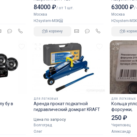
84000 ₽
63000 ₽
/ от 1 шт.
/
Москва
Москва
H2system-MSK
H2system-MSK
В корзину
В корзи
ДЛЯ ЛЕГКОВЫХ
ДЛЯ ЛЕГКОВЫХ
у бу в
Аренда прокат подкатной
Кольца упл
гидравлический домкрат KRAFT
форсунки,
250 ₽
Цена по запросу
Волгоград
Череповец
Олег
Александр