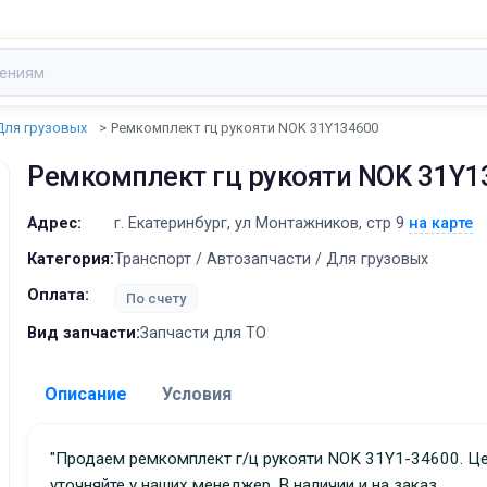
Для грузовых
Ремкомплект гц рукояти NOK 31Y134600
Ремкомплект гц рукояти NOK 31Y1
Адрес:
г. Екатеринбург, ул Монтажников, стр 9
на карте
Категория:
Транспорт / Автозапчасти / Для грузовых
Оплата:
По счету
Вид запчасти:
Запчасти для ТО
Описание
Условия
Доставка:
"Продаем ремкомплект г/ц рукояти NOK 31Y1-34600. Цены
уточняйте у наших менеджер. В наличии и на заказ,