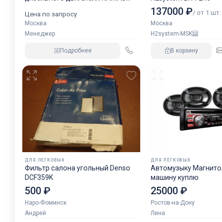
аналог NORGREN.
137000 ₽
/ от 1 шт.
Цена по запросу
Москва
Москва
Менеджер
H2system-MSK
Подробнее
В корзину
ДЛЯ ЛЕГКОВЫХ
ДЛЯ ЛЕГКОВЫХ
Фильтр салона угольный Denso
Автомузыку Магнитол
DCF359K
машину куплю
500 ₽
25000 ₽
Наро-Фоминск
Ростов-на-Дону
Андрей
Лина