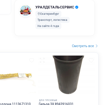
жников,
УРАЛДЕТАЛЬСЕРВИС
Екатеринбург
Транспорт, логистика
ей после
На сайте 4 года
ки без
 UPS Extra
Смотреть все
оставки,
бранного
остояние
обработку,
тку
ртировку
лки. Мы
ДЛЯ ГРУЗОВЫХ
дет
оддона 1113671310
Гильза 3X 8943916031