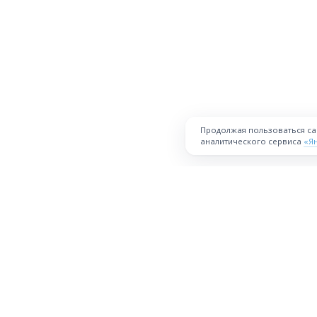
Продолжая пользоваться с
аналитического сервиса
«Я
ПЛОЩАДКА
Торговая площадка для продажи
товаров и услуг в нужных
Все города