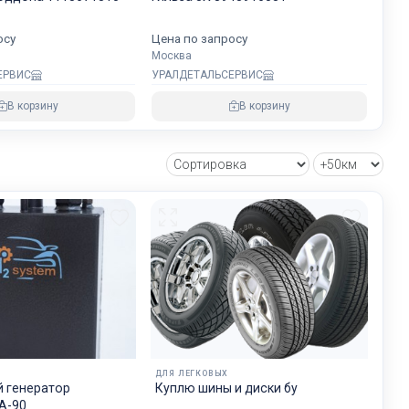
будет на
осу
Цена по запросу
хранности
Москва
ЕРВИС
УРАЛДЕТАЛЬСЕРВИС
В корзину
В корзину
овнем
озке
зии и ЕС.
ДЛЯ ЛЕГКОВЫХ
 генератор
Куплю шины и диски бу
А-90