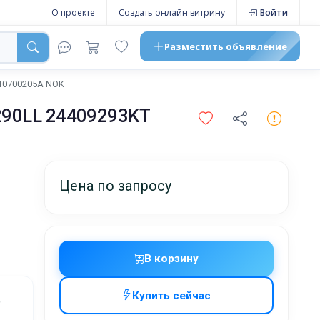
О проекте
Создать онлайн витрину
Войти
Разместить
объявление
110700205A NOK
290LL 24409293KT
Цена по запросу
В корзину
Купить сейчас