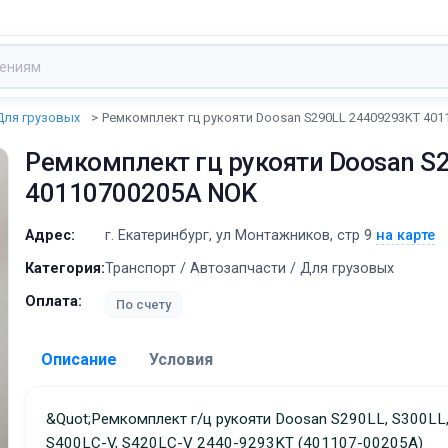
Для грузовых
Ремкомплект гц рукояти Doosan S290LL 24409293KT 40
Ремкомплект гц рукояти Doosan S
40110700205A NOK
Адрес:
г. Екатеринбург, ул Монтажников, стр 9
на карте
Категория:
Транспорт / Автозапчасти / Для грузовых
Оплата:
По счету
Описание
Условия
Доставка:
&quot;Ремкомплект г/ц рукояти Doosan S290LL, S300LL,
S400LC-V, S420LC-V 2440-9293KT (401107-00205A)