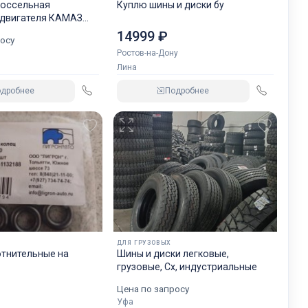
россельная
Куплю шины и диски бу
 двигателя КАМАЗ
GREN.
14999 ₽
осу
Ростов-на-Дону
Лина
одробнее
Подробнее
ДЛЯ ГРУЗОВЫХ
отнительные на
Шины и диски легковые,
грузовые, Сх, индустриальные
Цена по запросу
Уфа