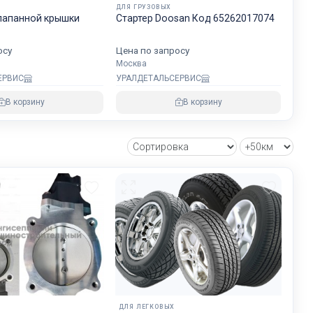
ДЛЯ ГРУЗОВЫХ
будет на
лапанной крышки
Стартер Doosan Код 65262017074
хранности
осу
Цена по запросу
Москва
ЕРВИС
УРАЛДЕТАЛЬСЕРВИС
овнем
В корзину
В корзину
озке
зии и ЕС.
ДЛЯ ЛЕГКОВЫХ