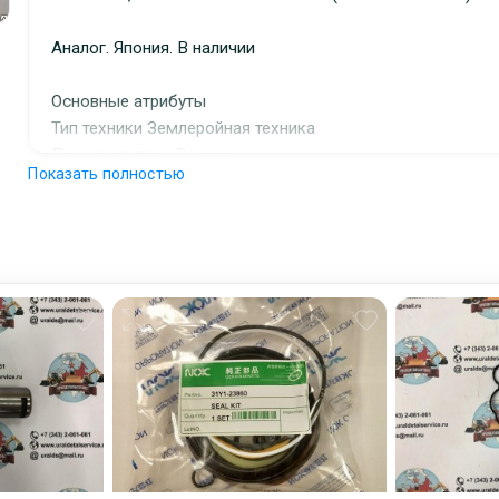
Адрес самовывоза:
г. Екатеринбург, ул Монта
стр 9
Аналог. Япония. В наличии
Условия и гарантии:
Отправка товара осуществляется в течение 2-х дн
Основные атрибуты
получения оплаты и отправляются через UPS с
Тип техники Землеройная техника
отслеживанием местоположения посылки и отгруз
Производитель Doosan
Показать полностью
обязательной подписи. При выборе доставки через
Страна производитель Южная Корея
с обязательной подписью, с Вас будет взиматься
Код запчасти 2440-9293KT (401107-00205A)&quot;
дополнительная плата. Перед выбором способа д
просим связаться с нами. Вне зависимости от вы
Вами способа оплаты, Вы сможете отслеживать с
Вашего заказа онлайн.
Стоимость доставки включает в себя расходы на 
упаковку и почтовые расходы. Затраты на обрабо
фиксированы, в то время как расходы на транспо
могут варьироваться в зависимости от веса посы
советуем Вам объединять заказы. Мы не сможем
объединить два отдельных заказа и доставка бу