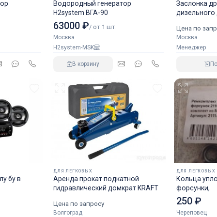
тор
Водородный генератор
Заслонка д
H2system ВГА-90
дизельного
аналог NOR
63000 ₽
/ от 1 шт.
Цена по запр
Москва
Москва
H2system-MSK
Менеджер
В корзину
П
ДЛЯ ЛЕГКОВЫХ
ДЛЯ ЛЕГКОВЫХ
у бу в
Аренда прокат подкатной
Кольца упл
гидравлический домкрат KRAFT
форсунки,
250 ₽
Цена по запросу
Волгоград
Череповец