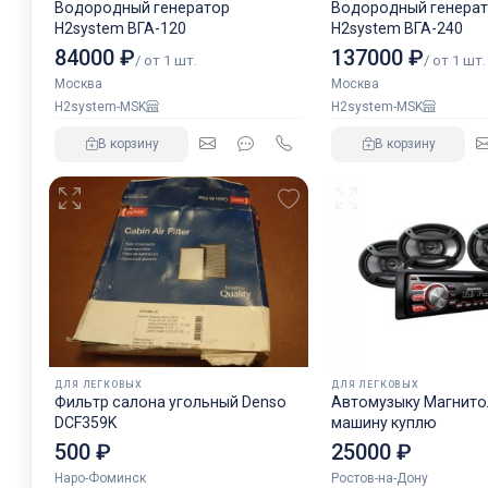
Водородный генератор
Водородный генера
H2system ВГА-120
H2system ВГА-240
84000 ₽
137000 ₽
/ от 1 шт.
/ от 1 шт.
Москва
Москва
H2system-MSK
H2system-MSK
В корзину
В корзину
ДЛЯ ЛЕГКОВЫХ
ДЛЯ ЛЕГКОВЫХ
Фильтр салона угольный Denso
Автомузыку Магнитол
DCF359K
машину куплю
500 ₽
25000 ₽
Наро-Фоминск
Ростов-на-Дону