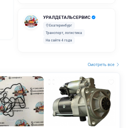
жников,
УРАЛДЕТАЛЬСЕРВИС
ей после
Екатеринбург
Транспорт, логистика
ки без
На сайте 4 года
 UPS Extra
оставки,
Смотреть все
бранного
остояние
обработку,
тку
ртировку
лки. Мы
дет