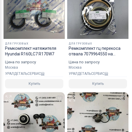
Коробки оптимального размера и с
надежным уровнем защиты.
Специалисты компании готовы взять на себя все
мероприятия по оформлению документов и
перевозке вашего заказа в любой регион РФ, в
ДЛЯ ГРУЗОВЫХ
ДЛЯ ГРУЗОВЫХ
страны СНГ, Азии и ЕС.
Ремкомплект натяжителя
Рeмкoмплeкт гц перекоса
Hyundai R160LC7 R170W7
отвала 7079964550 на
Komatsu D155A5 NOK
Цена по запросу
Цена по запросу
Москва
Москва
УРАЛДЕТАЛЬСЕРВИС
УРАЛДЕТАЛЬСЕРВИС
Купить
Купить