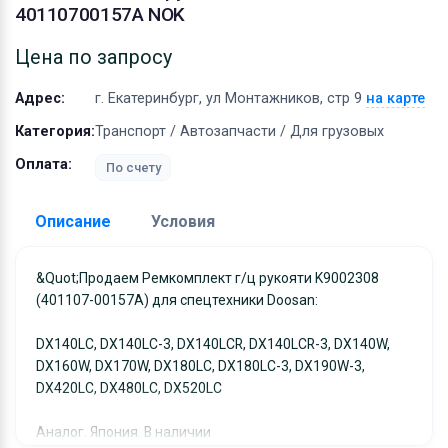
Оборудование
40110700157A NOK
Материалы
Цена по запросу
Адрес:
г. Екатеринбург, ул Монтажников, стр 9
на карте
Категория:
Транспорт / Автозапчасти / Для грузовых
Оплата:
По счету
Описание
Условия
Доставка:
&quot;Продаем Ремкомплект г/ц рукояти K9002308
(401107-00157A) для спецтехники Doosan:
Адрес самовывоза:
г. Екатеринбург, ул
Монтажников, стр 9
DX140LC, DX140LC-3, DX140LCR, DX140LCR-3, DX140W,
Условия и гарантии:
DX160W, DX170W, DX180LC, DX180LC-3, DX190W-3,
Отправка товара осуществляется в течение 2-х дне
DX420LC, DX480LC, DX520LC
после получения оплаты и отправляются через UPS
Аналог. Япония. В наличии
отслеживанием местоположения посылки и отгрузк