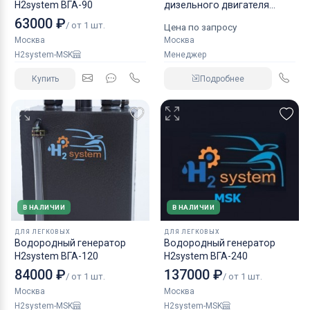
H2system ВГА-90
дизельного двигателя
КАМАЗ аналог NORGREN.
63000 ₽
/ от 1 шт.
Цена по запросу
Москва
Москва
H2system-MSK
Менеджер
Купить
Подробнее
В НАЛИЧИИ
В НАЛИЧИИ
ДЛЯ ЛЕГКОВЫХ
ДЛЯ ЛЕГКОВЫХ
Водородный генератор
Водородный генератор
H2system ВГА-120
H2system ВГА-240
84000 ₽
137000 ₽
/ от 1 шт.
/ от 1 шт.
Москва
Москва
H2system-MSK
H2system-MSK