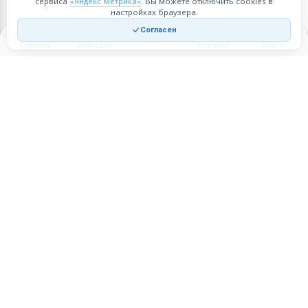
сервиса
«Яндекс Метрика»
. Вы можете отключить cookies в
настройках браузера.
Согласен
Главная
Закладки
Корзина
Войти
Торговая площадка для продажи товаров и услуг в нужных
регионах и по всей России.
Техническая поддержка
Мобильная версия
ПЛОЩАДКА
ВОЗМОЖНОСТИ
Все города
Интернет-магазин
О проекте
Реферальная программа