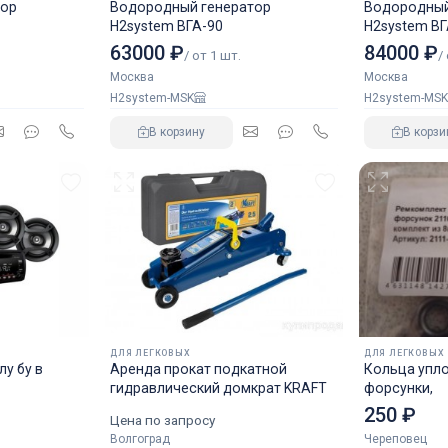
тор
Водородный генератор
Водородный
H2system ВГА-90
H2system ВГ
63000 ₽
84000 ₽
/ от 1 шт.
/
Москва
Москва
H2system-MSK
H2system-MSK
В корзину
В корзи
ДЛЯ ЛЕГКОВЫХ
ДЛЯ ЛЕГКОВЫХ
у бу в
Аренда прокат подкатной
Кольца упл
гидравлический домкрат KRAFT
форсунки,
250 ₽
Цена по запросу
Волгоград
Череповец