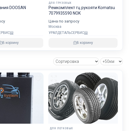
ДЛЯ ГРУЗОВЫХ
будет на
гания DOOSAN
Рeмкoмплeкт гц рукояти Komatsu
хранности
7079935590 NOK
осу
Цена по запросу
Москва
ЕРВИС
УРАЛДЕТАЛЬСЕРВИС
овнем
В корзину
В корзину
озке
зии и ЕС.
ДЛЯ ЛЕГКОВЫХ