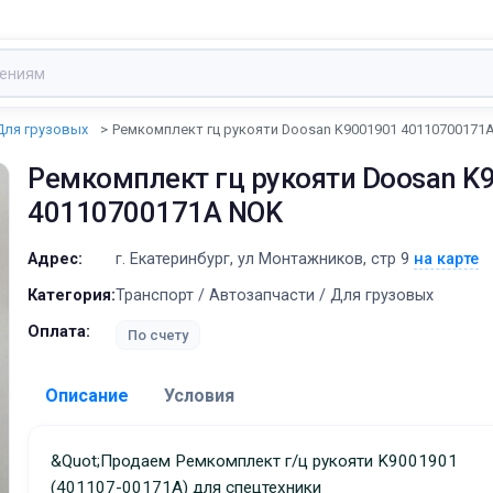
Для грузовых
Ремкомплект гц рукояти Doosan K9001901 40110700171
Ремкомплект гц рукояти Doosan K
40110700171A NOK
Адрес:
г. Екатеринбург, ул Монтажников, стр 9
на карте
Категория:
Транспорт / Автозапчасти / Для грузовых
Оплата:
По счету
Описание
Условия
Доставка:
&quot;Продаем Ремкомплект г/ц рукояти K9001901
(401107-00171A) для спецтехники