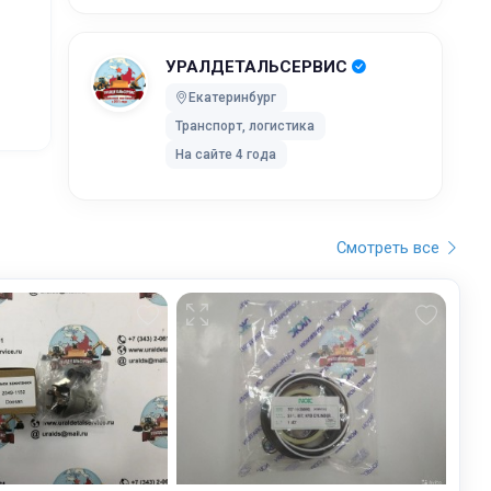
жников,
УРАЛДЕТАЛЬСЕРВИС
ей после
Екатеринбург
Транспорт, логистика
ки без
На сайте 4 года
 UPS Extra
оставки,
Смотреть все
бранного
остояние
обработку,
тку
ртировку
лки. Мы
дет