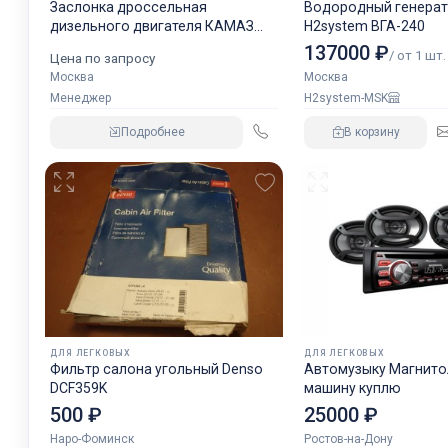
Заслонка дроссельная
Водородный генера
дизельного двигателя КАМАЗ
H2system ВГА-240
аналог NORGREN.
137000 ₽
/ от 1 шт.
Цена по запросу
Москва
Москва
Менеджер
H2system-MSK
Подробнее
В корзину
ДЛЯ ЛЕГКОВЫХ
ДЛЯ ЛЕГКОВЫХ
Фильтр салона угольный Denso
Автомузыку Магнитол
DCF359K
машину куплю
500 ₽
25000 ₽
Наро-Фоминск
Ростов-на-Дону