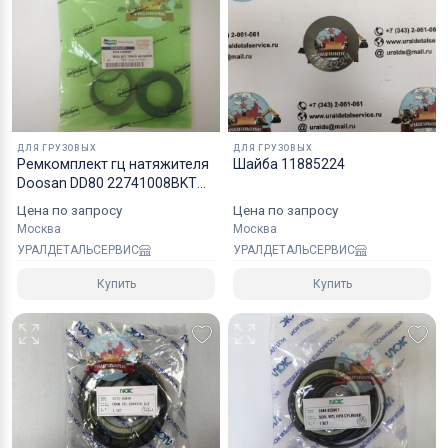
Коробки оптимального размера и с
надежным уровнем защиты.
Специалисты компании готовы взять на себя все
мероприятия по оформлению документов и
перевозке вашего заказа в любой регион РФ, в
ДЛЯ ГРУЗОВЫХ
ДЛЯ ГРУЗОВЫХ
страны СНГ, Азии и ЕС.
Ремкомплект гц натяжителя
Шайба 11885224
Doosan DD80 22741008BKT
40110700119
Цена по запросу
Цена по запросу
Москва
Москва
УРАЛДЕТАЛЬСЕРВИС
УРАЛДЕТАЛЬСЕРВИС
Купить
Купить