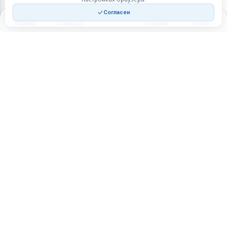
Согласен
Главная
Закладки
Корзина
Войти
Торговая площадка для продажи товаров и услуг в нужных
регионах и по всей России.
Техническая поддержка
Мобильная версия
ПЛОЩАДКА
ВОЗМОЖНОСТИ
Все города
Интернет-магазин
О проекте
Реферальная программа
Правила участия
Стать партнёрам