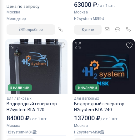
КАМАЗ аналог NORGREN.
63000 ₽
/ от 1 шт.
Цена по запросу
Москва
Москва
Менеджер
H2system-MSK
Подробнее
Купить
В НАЛИЧИИ
В НАЛИЧИИ
ДЛЯ ЛЕГКОВЫХ
ДЛЯ ЛЕГКОВЫХ
Водородный генератор
Водородный генератор
H2system ВГА-120
H2system ВГА-240
84000 ₽
137000 ₽
/ от 1 шт.
/ от 1 шт.
Москва
Москва
H2system-MSK
H2system-MSK