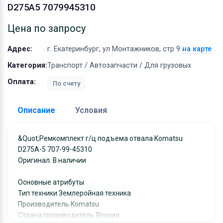
Оборудование
D275A5 7079945310
Материалы
Цена по запросу
Адрес:
г. Екатеринбург, ул Монтажников, стр 9
на карте
Категория:
Транспорт / Автозапчасти / Для грузовых
Оплата:
По счету
Описание
Условия
Доставка:
&quot;Ремкомплект г/ц подъема отвала Komatsu
D275A-5 707-99-45310
Адрес самовывоза:
г. Екатеринбург, ул
Оригинал. В наличии
Монтажников, стр 9
Условия и гарантии:
Основные атрибуты
Отправка товара осуществляется в течение 2-х дне
Тип техники Землеройная техника
Производитель Komatsu
после получения оплаты и отправляются через UPS
Страна производитель Япония
отслеживанием местоположения посылки и отгрузк