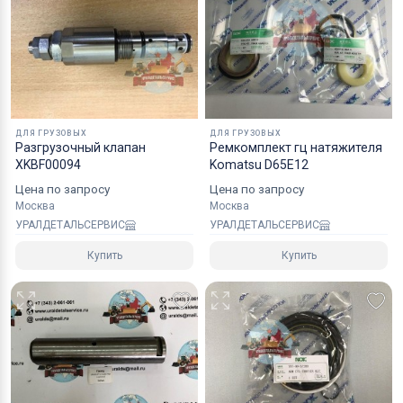
Коробки оптимального размера и с
надежным уровнем защиты.
Специалисты компании готовы взять на себя все
мероприятия по оформлению документов и
перевозке вашего заказа в любой регион РФ, в
ДЛЯ ГРУЗОВЫХ
ДЛЯ ГРУЗОВЫХ
страны СНГ, Азии и ЕС.
Разгрузочный клапан
Ремкомплект гц натяжителя
XKBF00094
Komatsu D65E12
Цена по запросу
Цена по запросу
Москва
Москва
УРАЛДЕТАЛЬСЕРВИС
УРАЛДЕТАЛЬСЕРВИС
Купить
Купить