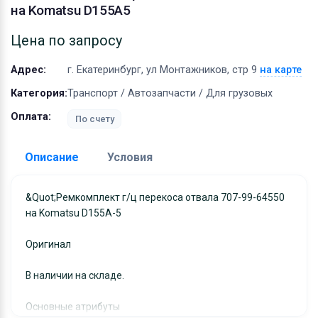
Оборудование
на Komatsu D155A5
Материалы
Цена по запросу
Адрес:
г. Екатеринбург, ул Монтажников, стр 9
на карте
Категория:
Транспорт / Автозапчасти / Для грузовых
Оплата:
По счету
Описание
Условия
Доставка:
&quot;Ремкомплект г/ц перекоса отвала 707-99-64550
на Komatsu D155A-5
Адрес самовывоза:
г. Екатеринбург, ул
Монтажников, стр 9
Оригинал
Условия и гарантии:
Отправка товара осуществляется в течение 2-х дне
В наличии на складе.
после получения оплаты и отправляются через UPS
Основные атрибуты
отслеживанием местоположения посылки и отгрузк