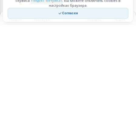
сервиса
«Яндекс Метрика»
. Вы можете отключить cookies в
настройках браузера.
Согласен
Главная
Закладки
Корзина
Войти
Торговая площадка для продажи товаров и услуг в нужных
регионах и по всей России.
Техническая поддержка
Мобильная версия
ПЛОЩАДКА
ВОЗМОЖНОСТИ
Все города
Интернет-магазин
О проекте
Реферальная программа