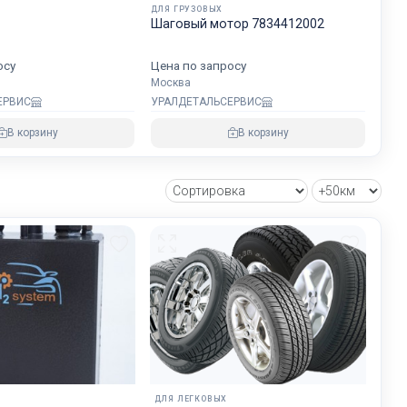
ДЛЯ ГРУЗОВЫХ
будет на
Шаговый мотор 7834412002
хранности
осу
Цена по запросу
Москва
ЕРВИС
УРАЛДЕТАЛЬСЕРВИС
овнем
В корзину
В корзину
озке
зии и ЕС.
ДЛЯ ЛЕГКОВЫХ