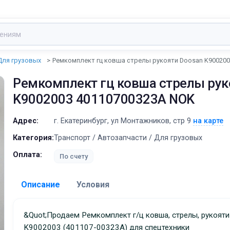
Для грузовых
Ремкомплект гц ковша стрелы рукояти Doosan K900200
Ремкомплект гц ковша стрелы рук
K9002003 40110700323A NOK
Адрес:
г. Екатеринбург, ул Монтажников, стр 9
на карте
Категория:
Транспорт / Автозапчасти / Для грузовых
Оплата:
По счету
Описание
Условия
Доставка:
&quot;Продаем Ремкомплект г/ц ковша, стрелы, рукояти
K9002003 (401107-00323A) для спецтехники