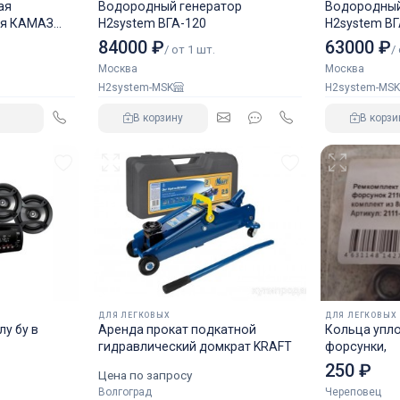
ая
Водородный генератор
Водородный
ля КАМАЗ
H2system ВГА-120
H2system ВГ
84000 ₽
63000 ₽
/ от 1 шт.
/
Москва
Москва
H2system-MSK
H2system-MSK
В корзину
В корзи
ДЛЯ ЛЕГКОВЫХ
ДЛЯ ЛЕГКОВЫХ
у бу в
Аренда прокат подкатной
Кольца упл
гидравлический домкрат KRAFT
форсунки,
250 ₽
Цена по запросу
Волгоград
Череповец