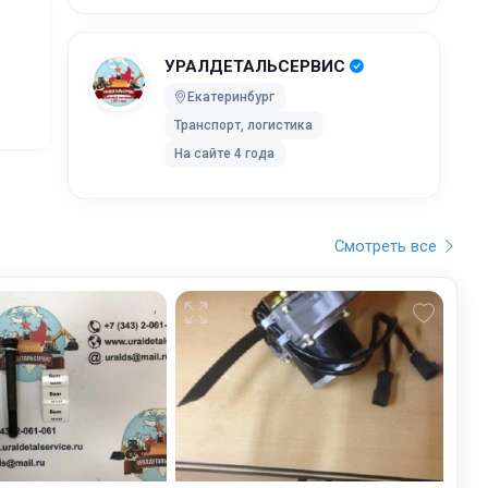
жников,
УРАЛДЕТАЛЬСЕРВИС
ей после
Екатеринбург
Транспорт, логистика
ки без
На сайте 4 года
 UPS Extra
оставки,
Смотреть все
бранного
остояние
обработку,
тку
ртировку
лки. Мы
дет