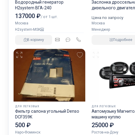
Водородный генератор
Заслонка дроссельн
H2system ВГА-240
дизельного двигате
аналог NORGREN.
137000 ₽
/ от 1 шт.
Цена по запросу
Москва
Москва
H2system-MSK
Менеджер
В корзину
Подробнее
ДЛЯ ЛЕГКОВЫХ
ДЛЯ ЛЕГКОВЫХ
Фильтр салона угольный Denso
Автомузыку Магнитол
DCF359K
машину куплю
500 ₽
25000 ₽
Наро-Фоминск
Ростов-на-Дону