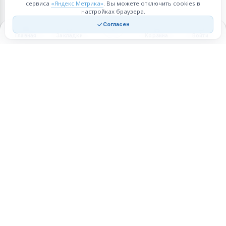
сервиса
«Яндекс Метрика»
. Вы можете отключить cookies в
настройках браузера.
Согласен
Главная
Закладки
Корзина
Войти
Торговая площадка для продажи товаров и услуг в нужных
регионах и по всей России.
Техническая поддержка
Мобильная версия
ПЛОЩАДКА
ВОЗМОЖНОСТИ
Все города
Интернет-магазин
О проекте
Реферальная программа