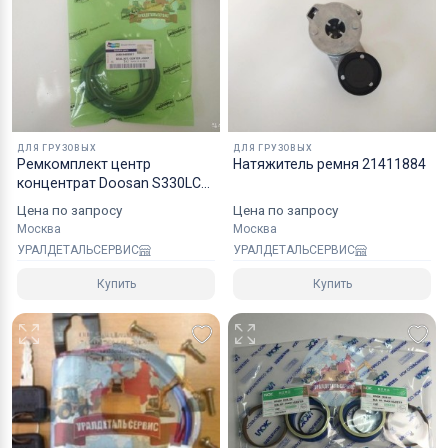
Коробки оптимального размера и с
надежным уровнем защиты.
Специалисты компании готовы взять на себя все
мероприятия по оформлению документов и
перевозке вашего заказа в любой регион РФ, в
ДЛЯ ГРУЗОВЫХ
ДЛЯ ГРУЗОВЫХ
страны СНГ, Азии и ЕС.
Ремкомплект центр
Натяжитель ремня 21411884
концентрат Doosan S330LCV
24809405BKT 24809405K
Цена по запросу
Цена по запросу
Москва
Москва
УРАЛДЕТАЛЬСЕРВИС
УРАЛДЕТАЛЬСЕРВИС
Купить
Купить