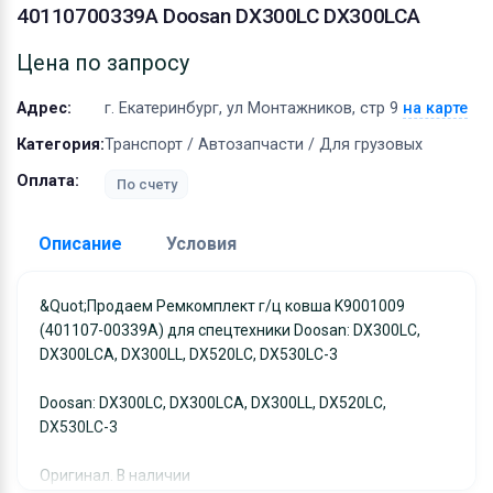
Оборудование
40110700339A Doosan DX300LC DX300LCA
Материалы
Цена по запросу
Адрес:
г. Екатеринбург, ул Монтажников, стр 9
на карте
Категория:
Транспорт / Автозапчасти / Для грузовых
Оплата:
По счету
Описание
Условия
Доставка:
&quot;Продаем Ремкомплект г/ц ковша K9001009
(401107-00339A) для спецтехники Doosan: DX300LC,
Адрес самовывоза:
г. Екатеринбург, ул
DX300LCA, DX300LL, DX520LC, DX530LC-3
Монтажников, стр 9
Условия и гарантии:
Doosan: DX300LC, DX300LCA, DX300LL, DX520LC,
Отправка товара осуществляется в течение 2-х дне
DX530LC-3
после получения оплаты и отправляются через UPS
Оригинал. В наличии
отслеживанием местоположения посылки и отгрузк