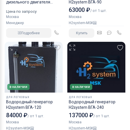
дизельного двигателя
H2system ВГА-90
КАМАЗ аналог NORGREN.
63000 ₽
/ от 1 шт.
Цена по запросу
Москва
Москва
Менеджер
H2system-MSK
Подробнее
Купить
В НАЛИЧИИ
В НАЛИЧИИ
ДЛЯ ЛЕГКОВЫХ
ДЛЯ ЛЕГКОВЫХ
Водородный генератор
Водородный генератор
H2system ВГА-120
H2system ВГА-240
84000 ₽
137000 ₽
/ от 1 шт.
/ от 1 шт.
Москва
Москва
H2system-MSK
H2system-MSK