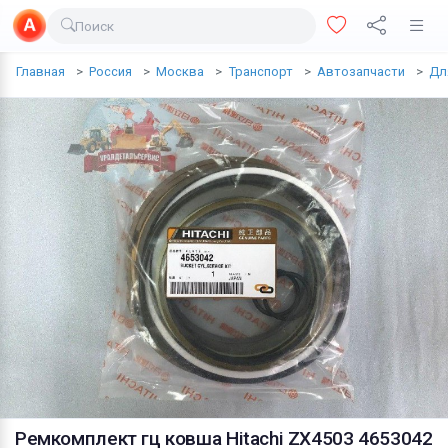
Поиск
Доставка еды
Главная
Россия
Москва
Транспорт
Автозапчасти
Дл
Транспорт
Недвижимость
Услуги
Личные вещи
Одежда и обувь
Электроника
Все для дома
Хобби и отдых
Животные
Ремкомплект гц ковша Hitachi ZX4503 4653042