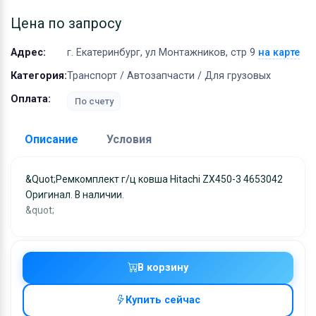
Оборудование
Цена по запросу
Материалы
Адрес:
г. Екатеринбург, ул Монтажников, стр 9
на карте
Категория:
Транспорт / Автозапчасти / Для грузовых
Оплата:
По счету
Описание
Условия
Доставка:
&quot;Ремкомплект г/ц ковша Hitachi ZX450-3 4653042
Оригинал. В наличии.
Адрес самовывоза:
г. Екатеринбург, ул
&quot;
Монтажников, стр 9
Условия и гарантии:
Отправка товара осуществляется в течение 2-х дне
В корзину
после получения оплаты и отправляются через UPS
отслеживанием местоположения посылки и отгрузк
Купить сейчас
без обязательной подписи. При выборе доставки