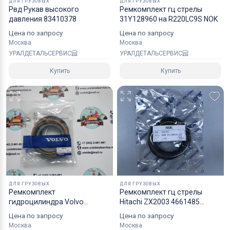
ДЛЯ ГРУЗОВЫХ
ДЛЯ ГРУЗОВЫХ
Рвд Рукав высокого
Ремкомплект гц стрелы
надежным уровнем защиты.
давления 83410378
31Y128960 на R220LC9S NOK
Специалисты компании готовы взять на себя все
Цена по запросу
Цена по запросу
мероприятия по оформлению документов и
Москва
Москва
перевозке вашего заказа в любой регион РФ, в
УРАЛДЕТАЛЬСЕРВИС
УРАЛДЕТАЛЬСЕРВИС
страны СНГ, Азии и ЕС.
Купить
Купить
ДЛЯ ГРУЗОВЫХ
ДЛЯ ГРУЗОВЫХ
Ремкомплект
Ремкомплект гц стрелы
гидроцилиндра Volvo
Hitachi ZX2003 4661485
14589136
4654421 NOK
Цена по запросу
Цена по запросу
Москва
Москва