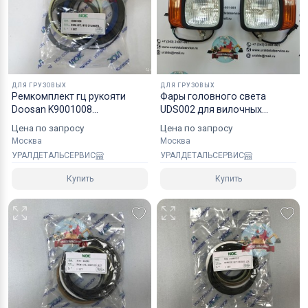
надежным уровнем защиты.
Специалисты компании готовы взять на себя все
мероприятия по оформлению документов и
перевозке вашего заказа в любой регион РФ, в
ДЛЯ ГРУЗОВЫХ
ДЛЯ ГРУЗОВЫХ
страны СНГ, Азии и ЕС.
Ремкомплект гц рукояти
Фары головного света
Doosan K9001008
UDS002 для вилочных
40110700203A NOK
погрузчиков Нижнее
Цена по запросу
Цена по запросу
крепление
Москва
Москва
УРАЛДЕТАЛЬСЕРВИС
УРАЛДЕТАЛЬСЕРВИС
Купить
Купить