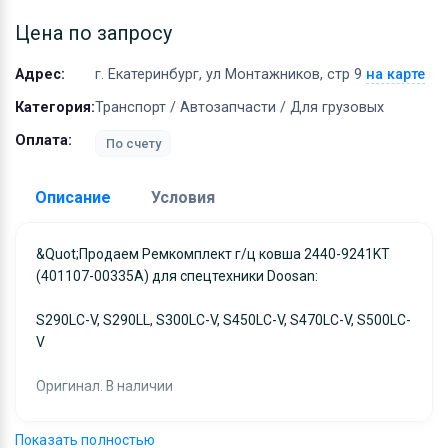
Оборудование
Цена по запросу
Материалы
Адрес:
г. Екатеринбург, ул Монтажников, стр 9
на карте
Категория:
Транспорт / Автозапчасти / Для грузовых
Оплата:
По счету
Описание
Условия
Доставка:
&quot;Продаем Ремкомплект г/ц ковша 2440-9241KT
(401107-00335A) для спецтехники Doosan:
Адрес самовывоза:
г. Екатеринбург, ул
Монтажников, стр 9
S290LC-V, S290LL, S300LC-V, S450LC-V, S470LC-V, S500LC-
Условия и гарантии:
V
Отправка товара осуществляется в течение 2-х дне
Оригинал. В наличии
после получения оплаты и отправляются через UPS
отслеживанием местоположения посылки и отгрузк
Основные атрибуты
без обязательной подписи. При выборе доставки
Показать полностью