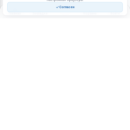
Согласен
Главная
Закладки
Корзина
Войти
Торговая площадка для продажи товаров и услуг в нужных
регионах и по всей России.
Техническая поддержка
Мобильная версия
ПЛОЩАДКА
ВОЗМОЖНОСТИ
Все города
Интернет-магазин
О проекте
Реферальная программа
Правила участия
Стать партнёрам