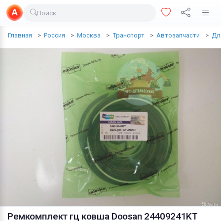
Поиск
Доставка еды
Главная
Россия
Москва
Транспорт
Автозапчасти
Дл
Транспорт
Недвижимость
Услуги
Личные вещи
Одежда и обувь
Электроника
Все для дома
Хобби и отдых
Животные
Ремкомплект гц ковша Doosan 24409241KT