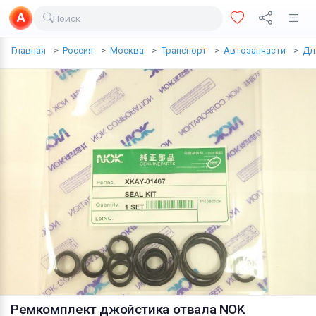
Поиск
Доставка еды
Главная
Россия
Москва
Транспорт
Автозапчасти
Дл
Транспорт
Недвижимость
Услуги
Личные вещи
Одежда и обувь
Электроника
Все для дома
Хобби и отдых
Животные
Ремкомплект джойстика отвала NOK