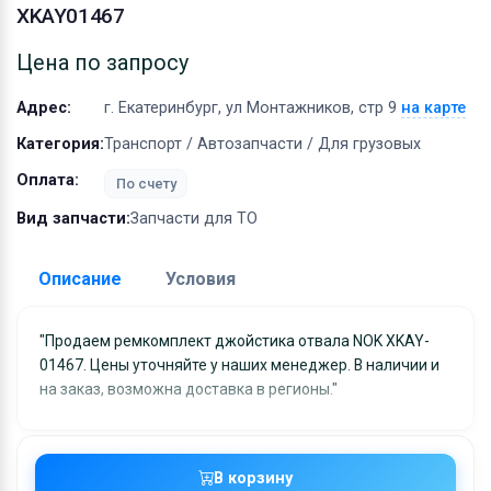
Оборудование
XKAY01467
Материалы
Цена по запросу
Адрес:
г. Екатеринбург, ул Монтажников, стр 9
на карте
Категория:
Транспорт / Автозапчасти / Для грузовых
Оплата:
По счету
Вид запчасти:
Запчасти для ТО
Описание
Условия
Доставка:
"Продаем ремкомплект джойстика отвала NOK XKAY-
01467. Цены уточняйте у наших менеджер. В наличии и
Адрес самовывоза:
г. Екатеринбург, ул
на заказ, возможна доставка в регионы."
Монтажников, стр 9
Условия и гарантии:
Отправка товара осуществляется в течение 2-х дне
В корзину
после получения оплаты и отправляются через UPS