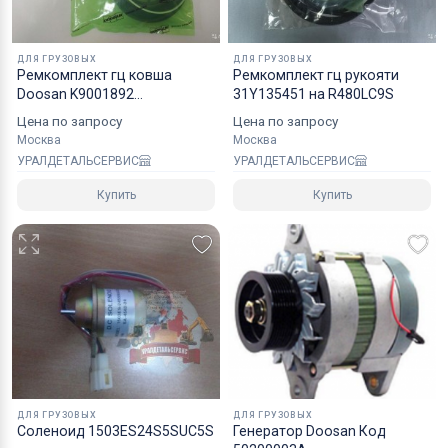
хрупких грузов.
Коробки оптимального размера и с
ДЛЯ ГРУЗОВЫХ
ДЛЯ ГРУЗОВЫХ
Ремкомплект гц ковша
Ремкомплект гц рукояти
надежным уровнем защиты.
Doosan K9001892
31Y135451 на R480LC9S
Специалисты компании готовы взять на себя все
40110700298А
Цена по запросу
Цена по запросу
мероприятия по оформлению документов и
Москва
Москва
перевозке вашего заказа в любой регион РФ, в
УРАЛДЕТАЛЬСЕРВИС
УРАЛДЕТАЛЬСЕРВИС
страны СНГ, Азии и ЕС.
Купить
Купить
ДЛЯ ГРУЗОВЫХ
ДЛЯ ГРУЗОВЫХ
Соленоид 1503ES24S5SUC5S
Генератор Doosan Код