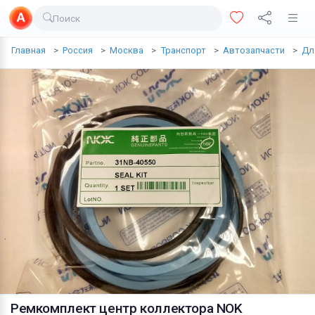
Поиск
Доставка еды
Главная
Россия
Москва
Транспорт
Автозапчасти
Дл
Транспорт
Недвижимость
Услуги
Личные вещи
Одежда и обувь
Электроника
Все для дома
Хобби и отдых
Животные
Ремкомплект центр коллектора NOK