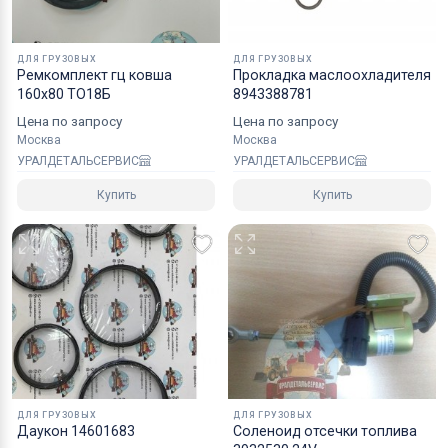
хрупких грузов.
Коробки оптимального размера и с
ДЛЯ ГРУЗОВЫХ
ДЛЯ ГРУЗОВЫХ
Ремкомплект гц ковша
Прокладка маслоохладителя
надежным уровнем защиты.
160х80 ТО18Б
8943388781
Специалисты компании готовы взять на себя все
Цена по запросу
Цена по запросу
мероприятия по оформлению документов и
Москва
Москва
перевозке вашего заказа в любой регион РФ, в
УРАЛДЕТАЛЬСЕРВИС
УРАЛДЕТАЛЬСЕРВИС
страны СНГ, Азии и ЕС.
Купить
Купить
ДЛЯ ГРУЗОВЫХ
ДЛЯ ГРУЗОВЫХ
Даукон 14601683
Соленоид отсечки топлива