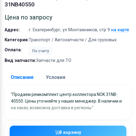
Оборудование
31NB40550
Материалы
Цена по запросу
Адрес:
г. Екатеринбург, ул Монтажников, стр 9
на карте
Категория:
Транспорт / Автозапчасти / Для грузовых
Оплата:
По счету
Вид запчасти:
Запчасти для ТО
Описание
Условия
Доставка:
"Продаем ремкомплект центр коллектора NOK 31NB-
40550. Цены уточняйте у наших менеджер. В наличии и
Адрес самовывоза:
г. Екатеринбург, ул
на заказ, возможна доставка в регионы."
Монтажников, стр 9
Условия и гарантии:
Отправка товара осуществляется в течение 2-х дне
В корзину
после получения оплаты и отправляются через UPS