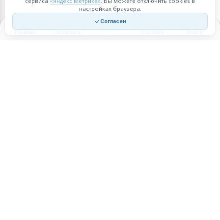
сервиса
«Яндекс Метрика»
. Вы можете отключить cookies в
настройках браузера.
Согласен
Главная
Закладки
Корзина
Войти
Торговая площадка для продажи товаров и услуг в нужных
регионах и по всей России.
Техническая поддержка
Мобильная версия
ПЛОЩАДКА
ВОЗМОЖНОСТИ
Все города
Интернет-магазин
О проекте
Реферальная программа