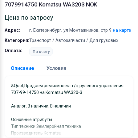
Оборудование
7079914750 Komatsu WA3203 NOK
Материалы
Цена по запросу
Адрес:
г. Екатеринбург, ул Монтажников, стр 9
на карте
Категория:
Транспорт / Автозапчасти / Для грузовых
Оплата:
По счету
Описание
Условия
Доставка:
&quot;Продаем ремкомплект г/ц рулевого управления
707-99-14750 на Komatsu WA320-3
Адрес самовывоза:
г. Екатеринбург, ул
Монтажников, стр 9
Аналог. В наличии. В наличии
Условия и гарантии:
Отправка товара осуществляется в течение 2-х дне
Основные атрибуты
Тип техники Землеройная техника
после получения оплаты и отправляются через UPS
Производитель Komatsu
отслеживанием местоположения посылки и отгрузк