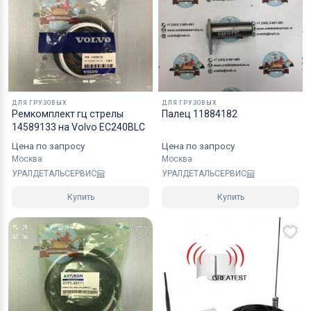
Коробки оптимального размера и с
надежным уровнем защиты.
Специалисты компании готовы взять на себя все
мероприятия по оформлению документов и
перевозке вашего заказа в любой регион РФ, в
ДЛЯ ГРУЗОВЫХ
ДЛЯ ГРУЗОВЫХ
страны СНГ, Азии и ЕС.
Ремкомплект гц стрелы
Палец 11884182
14589133 на Volvo EC240BLC
Цена по запросу
Цена по запросу
Москва
Москва
УРАЛДЕТАЛЬСЕРВИС
УРАЛДЕТАЛЬСЕРВИС
Купить
Купить