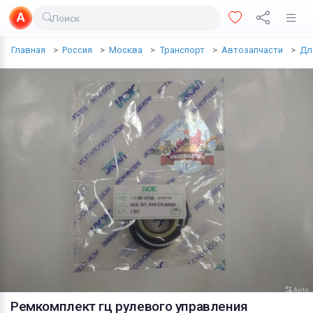
Поиск
Доставка еды
Главная
Россия
Москва
Транспорт
Автозапчасти
Дл
Транспорт
Недвижимость
Услуги
Личные вещи
Одежда и обувь
Электроника
Все для дома
Хобби и отдых
Животные
Рeмкoмплeкт гц рулевого управления