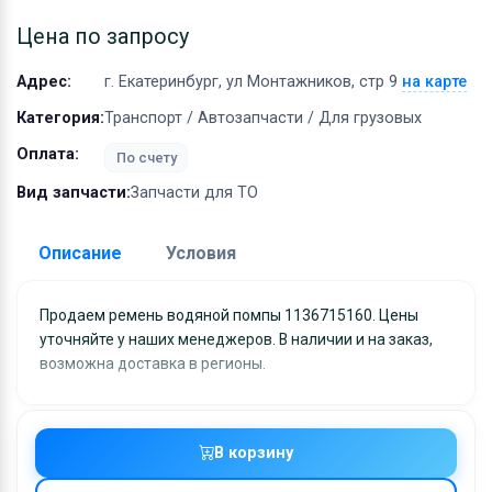
Оборудование
Цена по запросу
Материалы
Адрес:
г. Екатеринбург, ул Монтажников, стр 9
на карте
Категория:
Транспорт / Автозапчасти / Для грузовых
Оплата:
По счету
Вид запчасти:
Запчасти для ТО
Описание
Условия
Доставка:
Продаем ремень водяной помпы 1136715160. Цены
уточняйте у наших менеджеров. В наличии и на заказ,
Адрес самовывоза:
г. Екатеринбург, ул
возможна доставка в регионы.
Монтажников, стр 9
Условия и гарантии:
Отправка товара осуществляется в течение 2-х дне
В корзину
после получения оплаты и отправляются через UPS
отслеживанием местоположения посылки и отгрузк