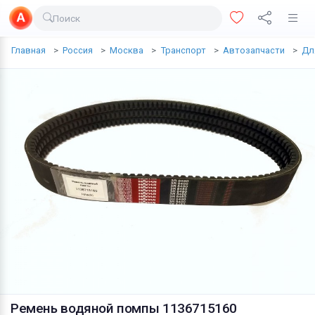
Поиск
Доставка еды
Главная
Россия
Москва
Транспорт
Автозапчасти
Дл
Транспорт
Недвижимость
Услуги
Личные вещи
Одежда и обувь
Электроника
Все для дома
Хобби и отдых
Животные
Ремень водяной помпы 1136715160