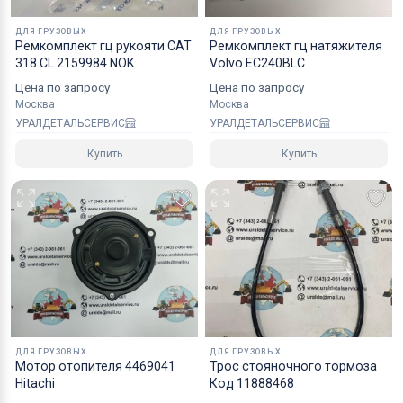
Коробки оптимального размера и с
ДЛЯ ГРУЗОВЫХ
ДЛЯ ГРУЗОВЫХ
Ремкомплект гц рукояти CAT
Ремкомплект гц натяжителя
надежным уровнем защиты.
318 CL 2159984 NOK
Volvo EC240BLC
Специалисты компании готовы взять на себя все
Цена по запросу
Цена по запросу
мероприятия по оформлению документов и
Москва
Москва
перевозке вашего заказа в любой регион РФ, в
УРАЛДЕТАЛЬСЕРВИС
УРАЛДЕТАЛЬСЕРВИС
страны СНГ, Азии и ЕС.
Купить
Купить
ДЛЯ ГРУЗОВЫХ
ДЛЯ ГРУЗОВЫХ
Мотор отопителя 4469041
Трос стояночного тормоза
Hitachi
Код 11888468