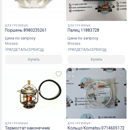
надежным уровнем защиты.
Специалисты компании готовы взять на себя все
мероприятия по оформлению документов и
ДЛЯ ГРУЗОВЫХ
ДЛЯ ГРУЗОВЫХ
перевозке вашего заказа в любой регион РФ, в
Поршень 8980235261
Палец 11883728
страны СНГ, Азии и ЕС.
Цена по запросу
Цена по запросу
Москва
Москва
УРАЛДЕТАЛЬСЕРВИС
УРАЛДЕТАЛЬСЕРВИС
Купить
Купить
ДЛЯ ГРУЗОВЫХ
ДЛЯ ГРУЗОВЫХ
Термостат наконечник
Кольцо Komatsu 0714605172