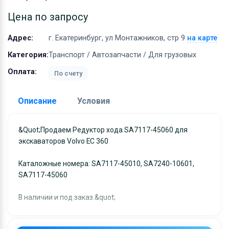
Оборудование
Цена по запросу
Материалы
Адрес:
г. Екатеринбург, ул Монтажников, стр 9
на карте
Категория:
Транспорт / Автозапчасти / Для грузовых
Оплата:
По счету
Описание
Условия
Доставка:
&quot;Продаем Редуктор хода SA7117-45060 для
экскаваторов Volvo EC 360
Адрес самовывоза:
г. Екатеринбург, ул
Монтажников, стр 9
Каталожные номера: SA7117-45010, SA7240-10601,
Условия и гарантии:
SA7117-45060
Отправка товара осуществляется в течение 2-х дне
В наличии и под заказ.&quot;
после получения оплаты и отправляются через UPS
отслеживанием местоположения посылки и отгрузк
без обязательной подписи. При выборе доставки