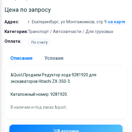
Оборудование
Цена по запросу
Материалы
Адрес:
г. Екатеринбург, ул Монтажников, стр 9
на карте
Категория:
Транспорт / Автозапчасти / Для грузовых
Оплата:
По счету
Описание
Условия
Доставка:
&quot;Продаем Редуктор хода 9281920 для
экскаваторов Hitachi ZX-350-3
Адрес самовывоза:
г. Екатеринбург, ул
Монтажников, стр 9
Каталожный номер: 9281920.
Условия и гарантии:
Отправка товара осуществляется в течение 2-х дне
В наличии и под заказ.&quot;
после получения оплаты и отправляются через UPS
отслеживанием местоположения посылки и отгрузк
без обязательной подписи. При выборе доставки
В корзину