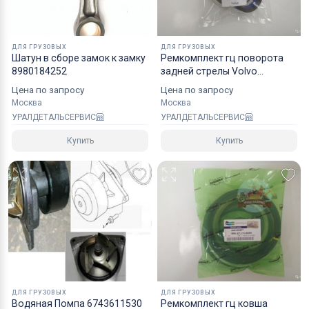
надежным уровнем защиты.
Специалисты компании готовы взять на себя все
ДЛЯ ГРУЗОВЫХ
ДЛЯ ГРУЗОВЫХ
мероприятия по оформлению документов и
Шатун в сборе замок к замку
Ремкомплект гц поворота
8980184252
задней стрелы Volvo
перевозке вашего заказа в любой регион РФ, в
VOE11709677
страны СНГ, Азии и ЕС.
Цена по запросу
Цена по запросу
Москва
Москва
УРАЛДЕТАЛЬСЕРВИС
УРАЛДЕТАЛЬСЕРВИС
Купить
Купить
ДЛЯ ГРУЗОВЫХ
ДЛЯ ГРУЗОВЫХ
Водяная Помпа 6743611530
Ремкомплект гц ковша