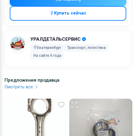
через UPS Extra с обязательной подписью, с Вас
будет взиматься дополнительная плата. Перед
Купить сейчас
выбором способа доставки, просим связаться с
нами. Вне зависимости от выбранного Вами способ
оплаты, Вы сможете отслеживать состояние Вашег
УРАЛДЕТАЛЬСЕРВИС
заказа онлайн.
Екатеринбург
Транспорт, логистика
Стоимость доставки включает в себя расходы на
На сайте 4 года
обработку, упаковку и почтовые расходы. Затраты 
обработку фиксированы, в то время как расходы на
транспортировку могут варьироваться в зависимос
Предложения продавца
от веса посылки. Мы советуем Вам объединять
Смотреть все
заказы. Мы не сможем объединить два отдельных
заказа и доставка будет рассчитана для каждого и
них. Отправка товара будет на Вашей
ответственности, но мы позаботимся о сохранност
хрупких грузов.
Коробки оптимального размера и с