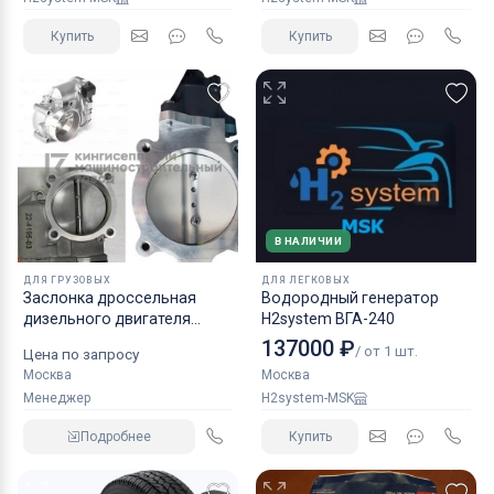
Купить
Купить
В НАЛИЧИИ
ДЛЯ ГРУЗОВЫХ
ДЛЯ ЛЕГКОВЫХ
Заслонка дроссельная
Водородный генератор
дизельного двигателя
H2system ВГА-240
КАМАЗ аналог NORGREN.
137000 ₽
/ от 1 шт.
Цена по запросу
Москва
Москва
Менеджер
H2system-MSK
Подробнее
Купить