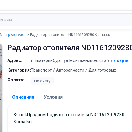
Для грузовых
Радиатор отопителя ND1161209280 Komatsu
Радиатор отопителя ND116120928
Адрес:
г. Екатеринбург, ул Монтажников, стр 9
на карте
Категория:
Транспорт / Автозапчасти / Для грузовых
Оплата:
По счету
Описание
Условия
Доставка:
&quot;Продаем Радиатор отопителя ND116120-9280
Komatsu
Адрес самовывоза:
г. Екатеринбург, ул Монта
стр 9