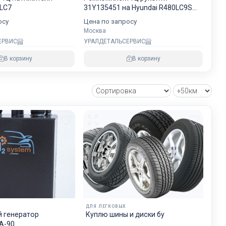
хранности
0LC7
31Y135451 на Hyundai R480LC9S
NOK
осу
Цена по запросу
Москва
ЕРВИС
УРАЛДЕТАЛЬСЕРВИС
овнем
В корзину
В корзину
озке
зии и ЕС.
ДЛЯ ЛЕГКОВЫХ
 генератор
Куплю шины и диски бу
А-90