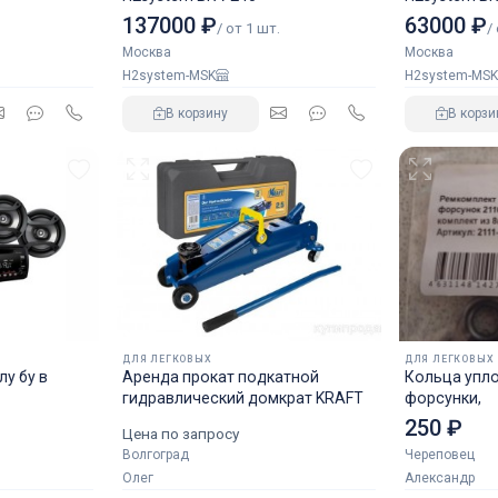
137000 ₽
63000 ₽
/ от 1 шт.
/
Москва
Москва
H2system-MSK
H2system-MSK
В корзину
В корзи
ДЛЯ ЛЕГКОВЫХ
ДЛЯ ЛЕГКОВЫХ
у бу в
Аренда прокат подкатной
Кольца упл
гидравлический домкрат KRAFT
форсунки,
250 ₽
Цена по запросу
Волгоград
Череповец
Олег
Александр