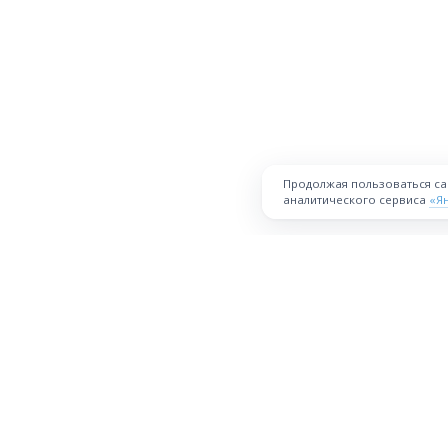
Продолжая пользоваться с
аналитического сервиса
«Я
ПЛОЩАДКА
Торговая площадка для продажи
товаров и услуг в нужных
Все города