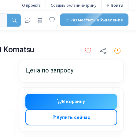
О проекте
Создать онлайн витрину
Войти
Разместить
объявление
0 Komatsu
Цена по запросу
В корзину
Купить сейчас
жников,