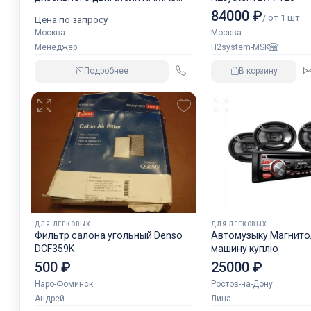
аналог NORGREN.
84000 ₽
/ от 1 шт.
Цена по запросу
Москва
Москва
Менеджер
H2system-MSK
Подробнее
В корзину
ДЛЯ ЛЕГКОВЫХ
ДЛЯ ЛЕГКОВЫХ
Фильтр салона угольный Denso
Автомузыку Магнитол
DCF359K
машину куплю
500 ₽
25000 ₽
Наро-Фоминск
Ростов-на-Дону
Андрей
Лина