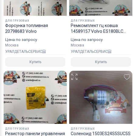
надежным уровнем защиты.
Специалисты компании готовы взять на себя все
ДЛЯ ГРУЗОВЫХ
ДЛЯ ГРУЗОВЫХ
мероприятия по оформлению документов и
Форсунка топливная
Ремкомплект гц ковша
20798683 Volvo
14589157 Volvo ES180BLC
перевозке вашего заказа в любой регион РФ, в
NOK
страны СНГ, Азии и ЕС.
Цена по запросу
Цена по запросу
Москва
Москва
УРАЛДЕТАЛЬСЕРВИС
УРАЛДЕТАЛЬСЕРВИС
Купить
Купить
ДЛЯ ГРУЗОВЫХ
ДЛЯ ГРУЗОВЫХ
Резистор панели управления
Соленоид 1503ES24S5SUC5S