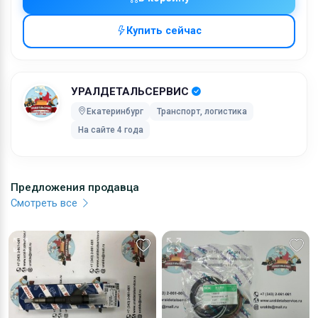
через UPS Extra с обязательной подписью, с Вас
будет взиматься дополнительная плата. Перед
Купить сейчас
выбором способа доставки, просим связаться с
нами. Вне зависимости от выбранного Вами способ
оплаты, Вы сможете отслеживать состояние Вашег
УРАЛДЕТАЛЬСЕРВИС
заказа онлайн.
Екатеринбург
Транспорт, логистика
Стоимость доставки включает в себя расходы на
На сайте 4 года
обработку, упаковку и почтовые расходы. Затраты 
обработку фиксированы, в то время как расходы на
транспортировку могут варьироваться в зависимос
Предложения продавца
от веса посылки. Мы советуем Вам объединять
Смотреть все
заказы. Мы не сможем объединить два отдельных
заказа и доставка будет рассчитана для каждого и
них. Отправка товара будет на Вашей
ответственности, но мы позаботимся о сохранност
хрупких грузов.
Коробки оптимального размера и с