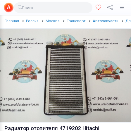
Поиск
Доставка еды
Главная
Россия
Москва
Транспорт
Автозапчасти
Дл
Транспорт
Недвижимость
Услуги
Личные вещи
Одежда и обувь
Электроника
Все для дома
Хобби и отдых
Животные
Радиатор отопителя 4719202 Hitachi