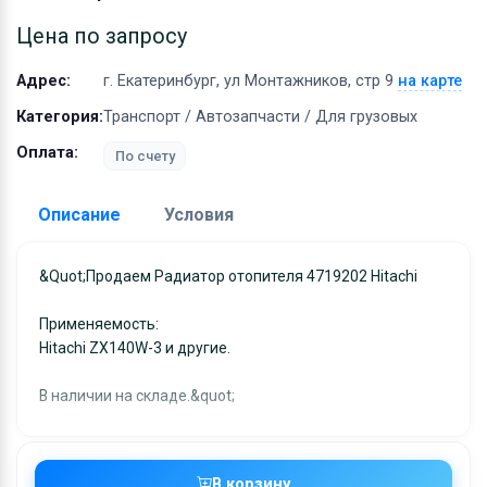
Оборудование
Цена по запросу
Материалы
Адрес:
г. Екатеринбург, ул Монтажников, стр 9
на карте
Категория:
Транспорт / Автозапчасти / Для грузовых
Оплата:
По счету
Описание
Условия
Доставка:
&quot;Продаем Радиатор отопителя 4719202 Hitachi
Адрес самовывоза:
г. Екатеринбург, ул
Применяемость:
Монтажников, стр 9
Hitachi ZX140W-3 и другие.
Условия и гарантии:
Отправка товара осуществляется в течение 2-х дне
В наличии на складе.&quot;
после получения оплаты и отправляются через UPS
отслеживанием местоположения посылки и отгрузк
без обязательной подписи. При выборе доставки
В корзину