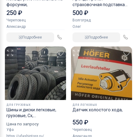
форсунки,
страховочная подставка
NORDBERG 2 т
250 ₽
500 ₽
Череповец
Волгоград
Александр
Олег
Подробнее
Подробнее
ДЛЯ ГРУЗОВЫХ
ДЛЯ ЛЕГКОВЫХ
Шины и диски легковые,
Датчик холостого хода,
грузовые, Сх,
550 ₽
индустриальные
Цена по запросу
Уфа
Череповец
https://ufashintorg.ru/
Александр