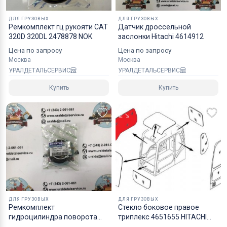
хрупких грузов.
ДЛЯ ГРУЗОВЫХ
ДЛЯ ГРУЗОВЫХ
Ремкомплект гц рукояти CAT
Датчик дроссельной
Коробки оптимального размера и с
320D 320DL 2478878 NOK
заслонки Hitachi 4614912
надежным уровнем защиты.
Цена по запросу
Цена по запросу
Специалисты компании готовы взять на себя все
Москва
Москва
мероприятия по оформлению документов и
УРАЛДЕТАЛЬСЕРВИС
УРАЛДЕТАЛЬСЕРВИС
перевозке вашего заказа в любой регион РФ, в
Купить
Купить
страны СНГ, Азии и ЕС.
ДЛЯ ГРУЗОВЫХ
ДЛЯ ГРУЗОВЫХ
Ремкомплект
Стекло боковое правое
гидроцилиндра поворота
триплекс 4651655 HITACHI
7079924120 KOMATSU
серия ZAXIS3