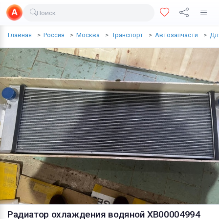
Поиск
Доставка еды
Главная
Россия
Москва
Транспорт
Автозапчасти
Дл
Транспорт
Недвижимость
Услуги
Личные вещи
Одежда и обувь
Электроника
Все для дома
Хобби и отдых
Животные
Радиатор охлаждения водяной XB00004994