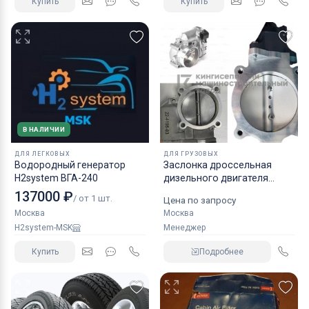
Купить
Купить
В НАЛИЧИИ
ДЛЯ ЛЕГКОВЫХ
ДЛЯ ГРУЗОВЫХ
Водородный генератор
Заслонка дроссельная
H2system ВГА-240
дизельного двигателя
КАМАЗ аналог NORGREN.
137000 ₽
/ от 1 шт.
Цена по запросу
Москва
Москва
H2system-MSK
Менеджер
Купить
Подробнее