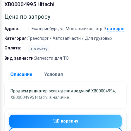
Оборудование
XB00004995 Hitachi
Материалы
Цена по запросу
Адрес:
г. Екатеринбург, ул Монтажников, стр 9
на карте
Категория:
Транспорт / Автозапчасти / Для грузовых
Оплата:
По счету
Вид запчасти:
Запчасти для ТО
Описание
Условия
Доставка:
Продаем радиатор охлаждения водяной XB00004994,
XB00004995 Hitachi, в наличие
Адрес самовывоза:
г. Екатеринбург, ул
Монтажников, стр 9
Условия и гарантии:
В корзину
Отправка товара осуществляется в течение 2-х дне
после получения оплаты и отправляются через UPS