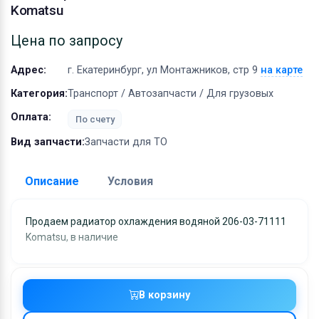
Оборудование
Komatsu
Материалы
Цена по запросу
Адрес:
г. Екатеринбург, ул Монтажников, стр 9
на карте
Категория:
Транспорт / Автозапчасти / Для грузовых
Оплата:
По счету
Вид запчасти:
Запчасти для ТО
Описание
Условия
Доставка:
Продаем радиатор охлаждения водяной 206-03-71111
Komatsu, в наличие
Адрес самовывоза:
г. Екатеринбург, ул
Монтажников, стр 9
Условия и гарантии:
В корзину
Отправка товара осуществляется в течение 2-х дне
после получения оплаты и отправляются через UPS