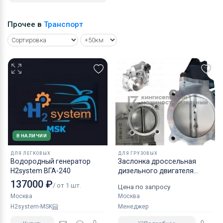
Прочее в
Транспорт
В НАЛИЧИИ
ДЛЯ ЛЕГКОВЫХ
ДЛЯ ГРУЗОВЫХ
Водородный генератор
Заслонка дроссельная
H2system ВГА-240
дизельного двигателя
КАМАЗ аналог NORGREN.
137000 ₽
/ от 1 шт.
Цена по запросу
Москва
Москва
H2system-MSK
Менеджер