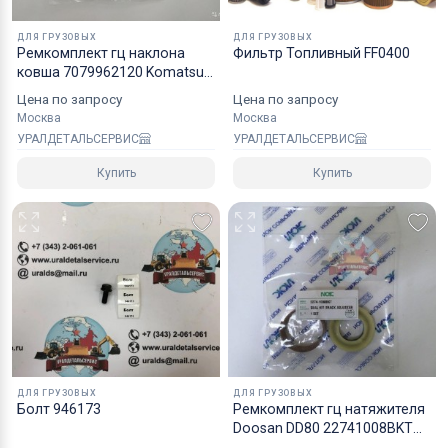
хрупких грузов.
ДЛЯ ГРУЗОВЫХ
ДЛЯ ГРУЗОВЫХ
Ремкомплект гц наклона
Фильтр Топливный FF0400
Коробки оптимального размера и с
ковша 7079962120 Komatsu
надежным уровнем защиты.
WA3205
Цена по запросу
Цена по запросу
Специалисты компании готовы взять на себя все
Москва
Москва
мероприятия по оформлению документов и
УРАЛДЕТАЛЬСЕРВИС
УРАЛДЕТАЛЬСЕРВИС
перевозке вашего заказа в любой регион РФ, в
Купить
Купить
страны СНГ, Азии и ЕС.
ДЛЯ ГРУЗОВЫХ
ДЛЯ ГРУЗОВЫХ
Болт 946173
Ремкомплект гц натяжителя
Doosan DD80 22741008BKT
40110700119 NOK