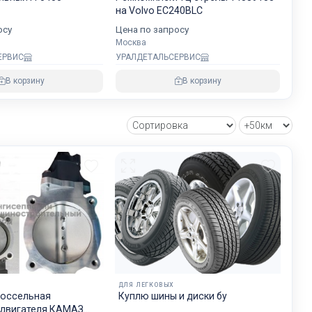
хранности
на Volvo EC240BLC
осу
Цена по запросу
Москва
ЕРВИС
УРАЛДЕТАЛЬСЕРВИС
овнем
В корзину
В корзину
озке
зии и ЕС.
ДЛЯ ЛЕГКОВЫХ
россельная
Куплю шины и диски бу
 двигателя КАМАЗ