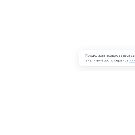
Продолжая пользоваться с
аналитического сервиса
«Я
ПЛОЩАДКА
Торговая площадка для продажи
товаров и услуг в нужных
Все города