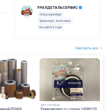
УРАЛДЕТАЛЬСЕРВИС
ей после
Екатеринбург
Транспорт, логистика
ки без
На сайте 4 года
 UPS Extra
оставки,
Смотреть все
бранного
остояние
обработку,
тку
ртировку
лки. Мы
дет
ДЛЯ ГРУЗОВЫХ
будет на
ивный FF0400
Ремкомплект гц стрелы 14589133