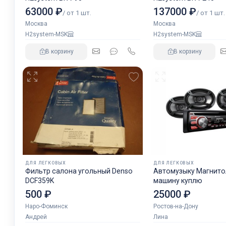
63000 ₽
137000 ₽
/ от 1 шт.
/ от 1 шт.
Москва
Москва
H2system-MSK
H2system-MSK
В корзину
В корзину
ДЛЯ ЛЕГКОВЫХ
ДЛЯ ЛЕГКОВЫХ
Фильтр салона угольный Denso
Автомузыку Магнитол
DCF359K
машину куплю
500 ₽
25000 ₽
Наро-Фоминск
Ростов-на-Дону
Андрей
Лина