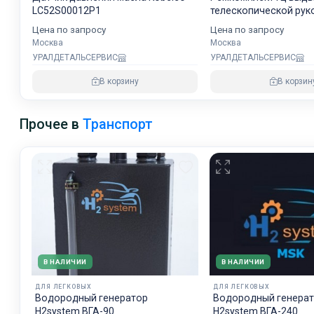
LC52S00012P1
телескопической рук
42N6C13330 NOK
Цена по запросу
Цена по запросу
Москва
Москва
УРАЛДЕТАЛЬСЕРВИС
УРАЛДЕТАЛЬСЕРВИС
В корзину
В корзин
Прочее в
Транспорт
В НАЛИЧИИ
В НАЛИЧИИ
ДЛЯ ЛЕГКОВЫХ
ДЛЯ ЛЕГКОВЫХ
Водородный генератор
Водородный генера
H2system ВГА-90
H2system ВГА-240