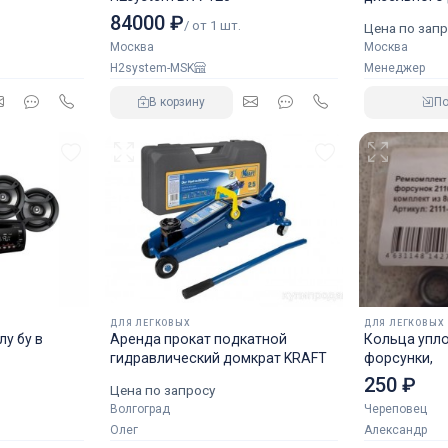
аналог NOR
84000 ₽
/ от 1 шт.
Цена по запр
Москва
Москва
H2system-MSK
Менеджер
В корзину
П
ДЛЯ ЛЕГКОВЫХ
ДЛЯ ЛЕГКОВЫХ
у бу в
Аренда прокат подкатной
Кольца упл
гидравлический домкрат KRAFT
форсунки,
250 ₽
Цена по запросу
Волгоград
Череповец
Олег
Александр