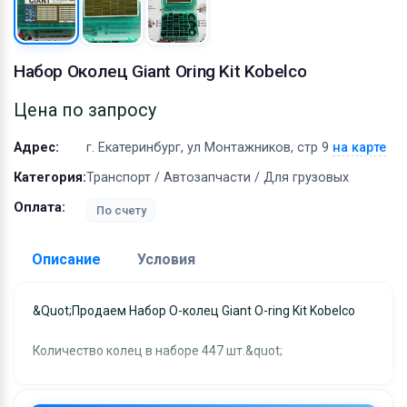
Оборудование
Материалы
Набор Околец Giant Oring Kit Kobelco
Цена по запросу
Адрес:
г. Екатеринбург, ул Монтажников, стр 9
на карте
Категория:
Транспорт / Автозапчасти / Для грузовых
Оплата:
По счету
Описание
Условия
Доставка:
&quot;Продаем Набор О-колец Giant O-ring Kit Kobelco
Адрес самовывоза:
г. Екатеринбург, ул
Количество колец в наборе 447 шт.&quot;
Монтажников, стр 9
Условия и гарантии: