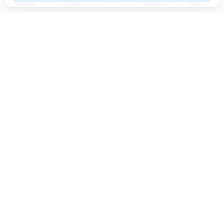
Главная
Закладки
Корзина
Войти
Торговая площадка для продажи товаров и услуг в нужных
регионах и по всей России.
Техническая поддержка
Мобильная версия
ПЛОЩАДКА
ВОЗМОЖНОСТИ
Все города
Интернет-магазин
О проекте
Реферальная программа
Правила участия
Стать партнёрам
РАЗМЕСТИТЬ ОБЪЯВЛЕНИЕ