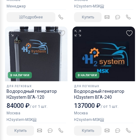
Менеджер
H2system-MSK
Подробнее
Купить
В НАЛИЧИИ
В НАЛИЧИИ
ДЛЯ ЛЕГКОВЫХ
ДЛЯ ЛЕГКОВЫХ
Водородный генератор
Водородный генератор
H2system ВГА-120
H2system ВГА-240
84000 ₽
137000 ₽
/ от 1 шт.
/ от 1 шт.
Москва
Москва
H2system-MSK
H2system-MSK
Купить
Купить