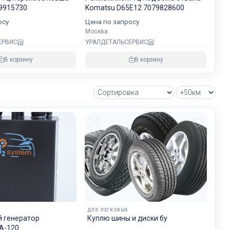
хранности
9915730
Komatsu D65E12 7079828600
осу
Цена по запросу
Москва
ЕРВИС
УРАЛДЕТАЛЬСЕРВИС
овнем
В корзину
В корзину
озке
зии и ЕС.
ДЛЯ ЛЕГКОВЫХ
 генератор
Куплю шины и диски бу
А-120