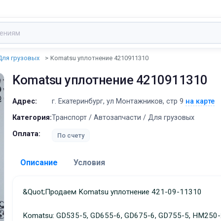
Для грузовых
Komatsu уплотнение 4210911310
Komatsu уплотнение 4210911310
Адрес:
г. Екатеринбург, ул Монтажников, стр 9
на карте
Категория:
Транспорт / Автозапчасти / Для грузовых
Оплата:
По счету
Описание
Условия
Доставка:
&quot;Продаем Komatsu уплотнение 421-09-11310
Адрес самовывоза:
г. Екатеринбург, ул Монта
Komatsu: GD535-5, GD655-6, GD675-6, GD755-5, HM250-
стр 9