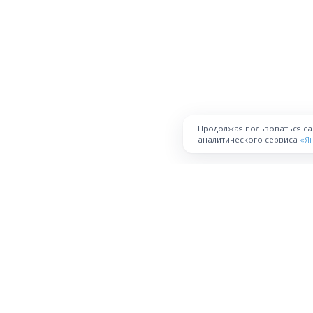
Продолжая пользоваться с
аналитического сервиса
«Я
ПЛОЩАДКА
Торговая площадка для продажи
товаров и услуг в нужных
Все города