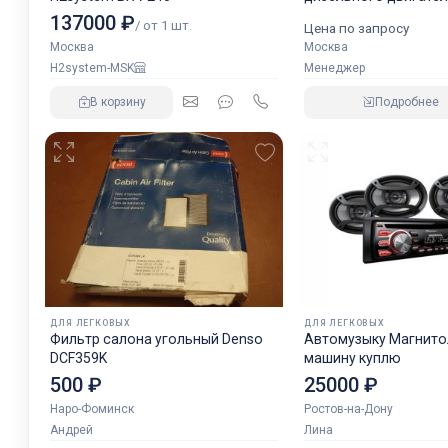
аналог NORGREN.
137000 ₽
/ от 1 шт.
Цена по запросу
Москва
Москва
H2system-MSK
Менеджер
В корзину
Подробнее
ДЛЯ ЛЕГКОВЫХ
ДЛЯ ЛЕГКОВЫХ
Фильтр салона угольный Denso
Автомузыку Магнитол
DCF359K
машину куплю
500 ₽
25000 ₽
Наро-Фоминск
Ростов-на-Дону
Андрей
Лина