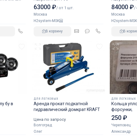
63000 ₽
84000 ₽
/ от 1 шт.
/
Москва
Москва
H2system-MSK
H2system-MSK
В корзину
В корзи
ДЛЯ ЛЕГКОВЫХ
ДЛЯ ЛЕГКОВЫХ
у бу в
Аренда прокат подкатной
Кольца упл
гидравлический домкрат KRAFT
форсунки,
250 ₽
Цена по запросу
Волгоград
Череповец
Олег
Александр