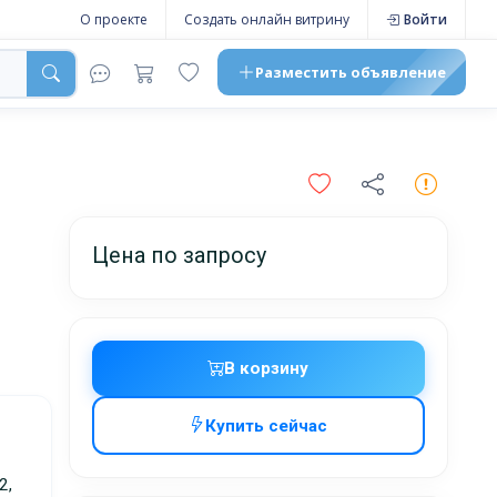
О проекте
Создать онлайн витрину
Войти
Разместить
объявление
Цена по запросу
В корзину
Купить сейчас
жников,
2,