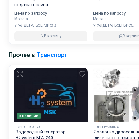
подачи топлива
Цена по запросу
Цена по запросу
Москва
Москва
УРАЛДЕТАЛЬСЕРВИС
УРАЛДЕТАЛЬСЕРВИС
В корзину
В корзин
Прочее в
Транспорт
В НАЛИЧИИ
ДЛЯ ЛЕГКОВЫХ
ДЛЯ ГРУЗОВЫХ
Водородный генератор
Заслонка дроссельн
H2system ВГА-240
дизельного двигате