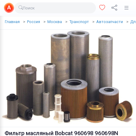
Поиск
Доставка еды
Главная
Россия
Москва
Транспорт
Автозапчасти
Дл
Транспорт
Недвижимость
Услуги
Личные вещи
Одежда и обувь
Электроника
Все для дома
Хобби и отдых
Животные
Фильтр масляный Bobcat 960698 960698N