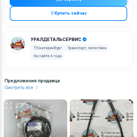
через UPS Extra с обязательной подписью, с Вас
будет взиматься дополнительная плата. Перед
Купить сейчас
выбором способа доставки, просим связаться с
нами. Вне зависимости от выбранного Вами способ
оплаты, Вы сможете отслеживать состояние Вашег
УРАЛДЕТАЛЬСЕРВИС
заказа онлайн.
Екатеринбург
Транспорт, логистика
Стоимость доставки включает в себя расходы на
На сайте 4 года
обработку, упаковку и почтовые расходы. Затраты 
обработку фиксированы, в то время как расходы на
транспортировку могут варьироваться в зависимос
Предложения продавца
от веса посылки. Мы советуем Вам объединять
Смотреть все
заказы. Мы не сможем объединить два отдельных
заказа и доставка будет рассчитана для каждого и
них. Отправка товара будет на Вашей
ответственности, но мы позаботимся о сохранност
хрупких грузов.
Коробки оптимального размера и с