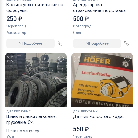
Кольца уплотнительные на
Аренда прокат
форсунки,
страховочная подставка
NORDBERG 2 т
250 ₽
500 ₽
Череповец
Волгоград
Александр
Олег
Подробнее
Подробнее
ДЛЯ ГРУЗОВЫХ
ДЛЯ ЛЕГКОВЫХ
Шины и диски легковые,
Датчик холостого хода,
грузовые, Сх,
550 ₽
индустриальные
Цена по запросу
Уфа
Череповец