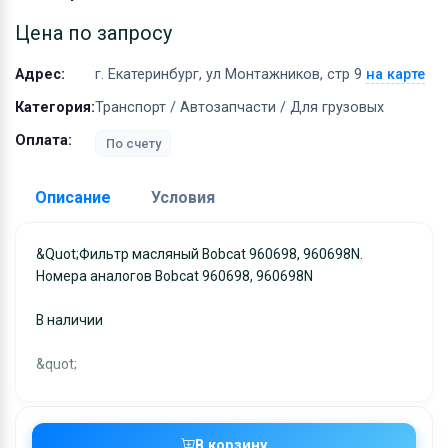
Оборудование
Цена по запросу
Материалы
Адрес:
г. Екатеринбург, ул Монтажников, стр 9
на карте
Категория:
Транспорт / Автозапчасти / Для грузовых
Оплата:
По счету
Описание
Условия
Доставка:
&quot;Фильтр масляный Bobcat 960698, 960698N.
Номера аналогов Bobcat 960698, 960698N
Адрес самовывоза:
г. Екатеринбург, ул
Монтажников, стр 9
В наличии
Условия и гарантии:
Отправка товара осуществляется в течение 2-х дне
&quot;
после получения оплаты и отправляются через UPS
отслеживанием местоположения посылки и отгрузк
без обязательной подписи. При выборе доставки
В корзину