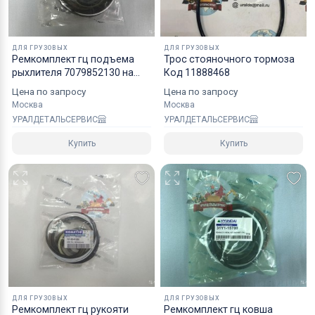
надежным уровнем защиты.
Специалисты компании готовы взять на себя все
ДЛЯ ГРУЗОВЫХ
ДЛЯ ГРУЗОВЫХ
мероприятия по оформлению документов и
Ремкомплект гц подъема
Трос стояночного тормоза
рыхлителя 7079852130 на
Код 11888468
перевозке вашего заказа в любой регион РФ, в
D65E12
страны СНГ, Азии и ЕС.
Цена по запросу
Цена по запросу
Москва
Москва
УРАЛДЕТАЛЬСЕРВИС
УРАЛДЕТАЛЬСЕРВИС
Купить
Купить
ДЛЯ ГРУЗОВЫХ
ДЛЯ ГРУЗОВЫХ
Ремкомплект гц рукояти
Ремкомплект гц ковша