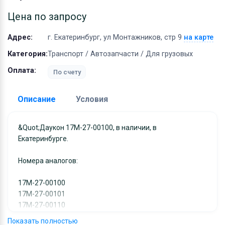
Оборудование
Цена по запросу
Материалы
Адрес:
г. Екатеринбург, ул Монтажников, стр 9
на карте
Категория:
Транспорт / Автозапчасти / Для грузовых
Оплата:
По счету
Описание
Условия
Доставка:
&quot;Даукон 17M-27-00100, в наличии, в
Екатеринбурге.
Адрес самовывоза:
г. Екатеринбург, ул
Монтажников, стр 9
Номера аналогов:
Условия и гарантии:
Отправка товара осуществляется в течение 2-х дне
17M-27-00100
17M-27-00101
после получения оплаты и отправляются через UPS
17M-27-00110
отслеживанием местоположения посылки и отгрузк
17M-27-00111
без обязательной подписи. При выборе доставки
Показать полностью