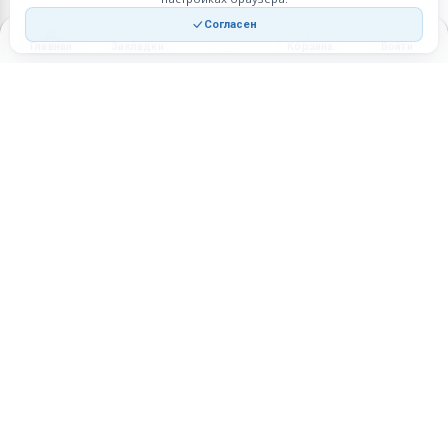
Согласен
Главная
Закладки
Корзина
Войти
Торговая площадка для продажи товаров и услуг в нужных
регионах и по всей России.
Техническая поддержка
Мобильная версия
ПЛОЩАДКА
ВОЗМОЖНОСТИ
Все города
Интернет-магазин
О проекте
Реферальная программа
Правила участия
Стать партнёрам