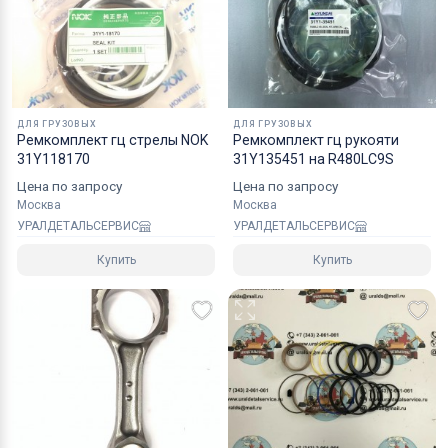
надежным уровнем защиты.
Специалисты компании готовы взять на себя все
мероприятия по оформлению документов и
перевозке вашего заказа в любой регион РФ, в
ДЛЯ ГРУЗОВЫХ
ДЛЯ ГРУЗОВЫХ
страны СНГ, Азии и ЕС.
Ремкомплект гц стрелы NOK
Ремкомплект гц рукояти
31Y118170
31Y135451 на R480LC9S
Цена по запросу
Цена по запросу
Москва
Москва
УРАЛДЕТАЛЬСЕРВИС
УРАЛДЕТАЛЬСЕРВИС
Купить
Купить