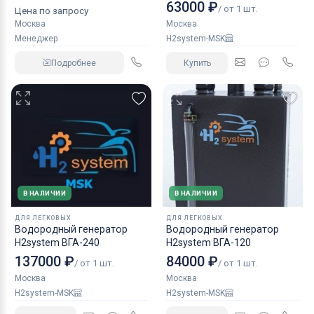
КАМАЗ аналог NORGREN.
63000 ₽
/ от 1 шт.
Цена по запросу
Москва
Москва
Менеджер
H2system-MSK
Подробнее
Купить
В НАЛИЧИИ
В НАЛИЧИИ
ДЛЯ ЛЕГКОВЫХ
ДЛЯ ЛЕГКОВЫХ
Водородный генератор
Водородный генератор
H2system ВГА-240
H2system ВГА-120
137000 ₽
84000 ₽
/ от 1 шт.
/ от 1 шт.
Москва
Москва
H2system-MSK
H2system-MSK