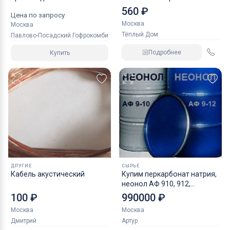
ценам оптом
теплобетон
560 ₽
Цена по запросу
Москва
Москва
Тёплый Дом
Павлово-Посадский Гофрокомбинат
Подробнее
Купить
ДРУГИЕ
СЫРЬЕ
Кабель акустический
Купим перкарбонат натрия,
неонол АФ 910, 912,
аммоний хлористый и
100 ₽
990000 ₽
прочую химию
Москва
Москва
Дмитрий
Артур