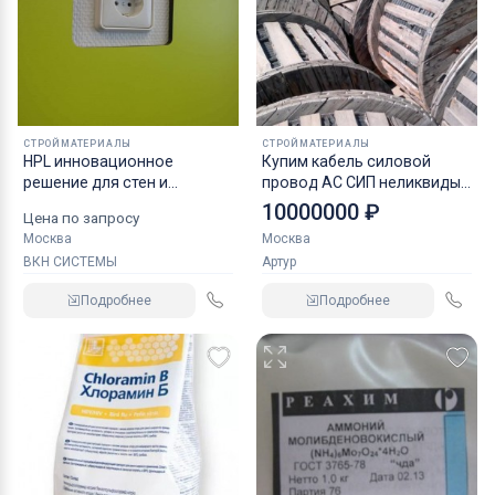
СТРОЙМАТЕРИАЛЫ
СТРОЙМАТЕРИАЛЫ
HPL инновационное
Купим кабель силовой
решение для стен и
провод АС СИП неликвиды
потолков чистых
невостребованный по всей
10000000 ₽
Цена по запросу
помещений и здоровья,
России
Москва
Москва
отделка оперблоков и
ВКН СИСТЕМЫ
Артур
реанимаций, HPL панели,
пластик декоративный
Подробнее
Подробнее