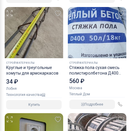
воздушных масс.
Ключевые слова:
Ткань Бельтинг, бельтинг фильтровальный, бельтинг
БФ-БД купить, бельтинг 2030, бельтинг-ткань, арт. 2030,
ткань хб, ткань фильтровальная, фильтродиагональ,
фильтровальная ткань, фильтробельтинг, купить оптом,
производитель ткани, ткань капрон, полотно пол
СТРОЙМАТЕРИАЛЫ
СТРОЙМАТЕРИАЛЫ
Круглые и треугольные
Стяжка пола сухая смесь
хомуты для армокаркасов
полистиролбетона Д400
Д500
560 ₽
34 ₽
Москва
Лобня
Тёплый Дом
Технология качества
Подробнее
Купить