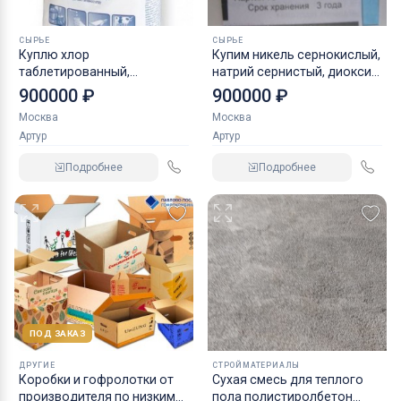
СЫРЬЕ
СЫРЬЕ
Куплю хлор
Купим никель сернокислый,
таблетированный,
натрий сернистый, диоксид
железный купорос,
титана и прочую химию
900000 ₽
900000 ₽
пеногаситель и прочие
Москва
Москва
неликвиды
Артур
Артур
Подробнее
Подробнее
ПОД ЗАКАЗ
ДРУГИЕ
СТРОЙМАТЕРИАЛЫ
Коробки и гофролотки от
Cухая смесь для теплого
производителя по низким
пола полистиролбетон