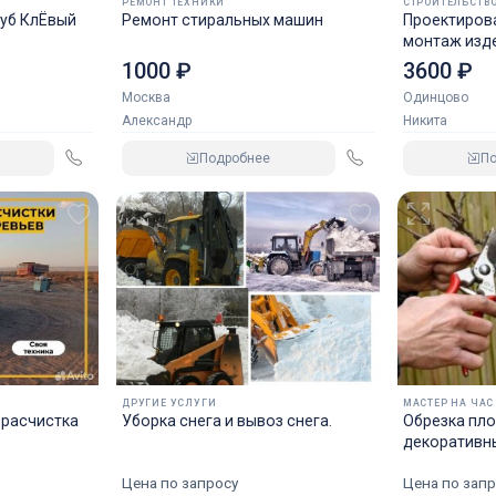
остекление загородного дома, остекление коттеджей,
РЕМОНТ ТЕХНИКИ
СТРОИТЕЛЬСТВО
луб КлЁвый
Ремонт стиральных машин
Проектирова
остекление в новостройках, остекление квартир, окна
монтаж изде
пластиковые с гарантией, монтаж пластиковых окон, ок
1000 ₽
3600 ₽
под ключ, балкон под ключ. остекление балконов,
Москва
Одинцово
остекление лоджий, остекление веранд, остекление
Александр
Никита
торговых точек
Подробнее
П
ДРУГИЕ УСЛУГИ
МАСТЕР НА ЧАС
 расчистка
Уборка снега и вывоз снега.
Обрезка пл
декоративн
Одинцово
Цена по запросу
Цена по запр