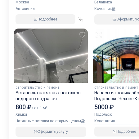
Москва
Балашиха
Автовинил
Кочевник
Подробнее
Оформить ус
СТРОИТЕЛЬСТВО И РЕМОНТ
СТРОИТЕЛЬСТВО И РЕМОНТ
Установка натяжных потолков
Навесы из поликарбо
недорого под ключ
Подольске Чехове К
Щербинке
5000 ₽
800 ₽
/ от 1 м²
Подольск
Химки
Константин
Натяжные потолки по старым ценам
Подробнее
Оформить услугу