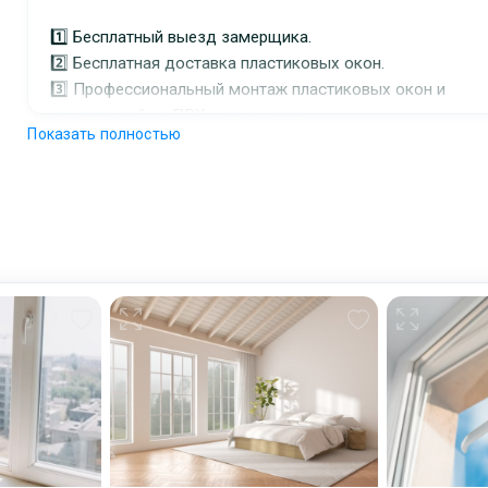
1️⃣ Бесплатный выезд замерщика.
2️⃣ Бесплатная доставка пластиковых окон.
3️⃣ Профессиональный монтаж пластиковых окон и
конструкций из ПВХ и алюминия.
Показать полностью
4️⃣ Оставляем порядок по окончании работ.
Установка, доставка и монтаж пластиковых окон в
западной части Московской области Рузский район,
Можайский район, Наро-Фоминский район, Волоколамс
район, Истринский район, Одинцовский район.
☑️ Быстрое изготовление и доставка окон ПВХ.
☑️ Есть в наличии Б/У окна по низкой цене.
☑️ &amp;quot;Окна в трейд-ин&amp;quot; забираем ваши
старые окна, а Вы получаете новые окна ПВХ со скидкой
☑️ Изготовления ПВХ и алюминиевых окон любой
сложности.
☑️ Работаем без посредников. Все окна рассчитываются