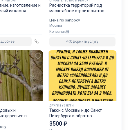
 И РЕМОНТ
СТРОИТЕЛЬСТВО И РЕМОНТ
ние, изготовление и
Расчистка территорий под
лий из камня
масштабное строительство
на
Цена по запросу
Москва
Кочевник
одробнее
Оформить услугу
ДРУГИЕ УСЛУГИ
одовых и
Такси с Москвы и до Санкт
ых деревьев в
Петербурга и обратно
3500 ₽
осу