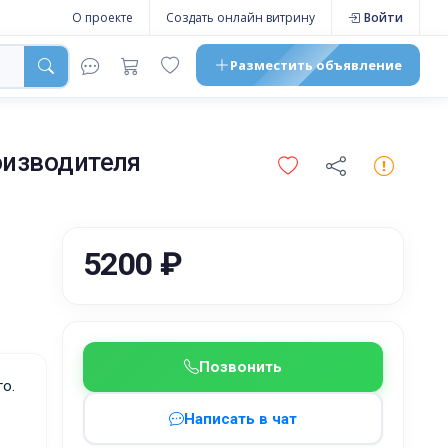
О проекте
Создать онлайн витрину
Войти
Разместить
объявление
оизводителя
5200 ₽
Позвонить
го.
Написать в чат