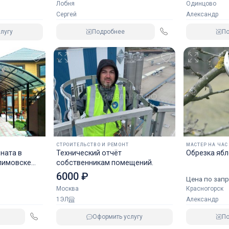
Лобня
Одинцово
Сергей
Александр
Подробнее
П
лугу
СТРОИТЕЛЬСТВО И РЕМОНТ
МАСТЕР НА ЧАС
ната в
Технический отчёт
Обрезка ябл
лимовске
собственникам помещений.
6000 ₽
Цена по запр
Красногорск
Москва
Александр
1ЭЛ
П
Оформить услугу