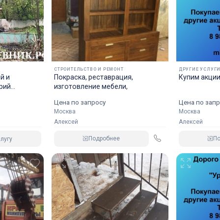
??‍???‍???‍?Работаем Москве: ЮАО, ЮЗАЮ, ЮВАО.
Московской области (МО): Домодедово, Видное, Зарайс
Заречье, Кашира, Коломна, Коммунарка, Луховицы,
Московский, Обнинск, Подольск, Серпухов, Ступино, Чех
Шатура, Щербинка, Ям,
СТРОИТЕЛЬСТВО И РЕМОНТ
ДРУГИЕ УСЛУГ
☑️☑️☑️Сохраните в &quot;избранном&quot;, чтобы не
й и
Покраска, реставрация,
Купим акци
pий
изготовление мебели,
потерять!!
oв
Цена по запросу
Цена по запр
Ключевые слова:
Москва
Москва
Аренда, услуги, вышка, автовышка, автовышки,
Алексей
Алексей
Домодедово, аренда Автовышки, Серпухов, Ступино, Че
Подробнее
П
лугу
Подольск, Ям, Домодедово.