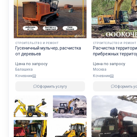
СТРОИТЕЛЬСТВО И РЕМОНТ
СТРОИТЕЛЬСТВО И РЕМОНТ
Гусеничный мульчер, расчистка
Pacчиcтка тeрpитори
от деревьев
прибрeжных тeррито
водоeмoв, peк, пpуд
Цена по запросу
Цена по запросу
Балашиха
Москва
Кочевник
Кочевник
Оформить услугу
Оформить ус