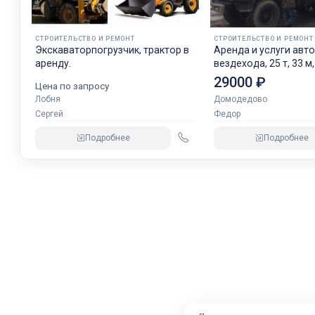
СТРОИТЕЛЬСТВО И РЕМОНТ
СТРОИТЕЛЬСТВО И РЕМОНТ
Экскаваторпогрузчик, трактор в
Аренда и услуги авт
аренду.
вездехода, 25 т, 33 м
м
29000 ₽
Цена по запросу
Лобня
Домодедово
Сергей
Федор
Подробнее
Подробнее