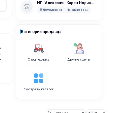
ИП "Алексанян Карен Норикович"
Домодедово
На сайте 1 год
Категории продавца
а.
т
Спецтехника
Другие услуги
у
а 2
Смотреть каталог
е✔️
✔️