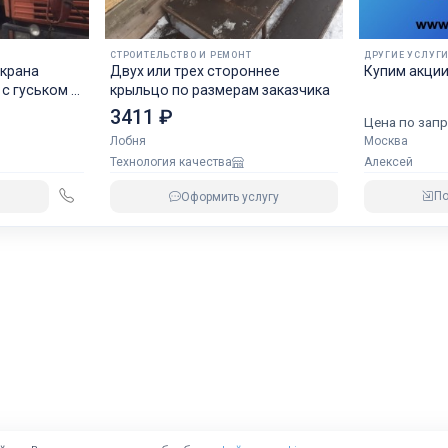
СТРОИТЕЛЬСТВО И РЕМОНТ
ДРУГИЕ УСЛУГ
окрана
Двух или трех стороннее
Купим акции
, с гуськом 7
крыльцо по размерам заказчика
3411 ₽
Цена по запр
Москва
Лобня
Алексей
Технология качества
П
Оформить услугу