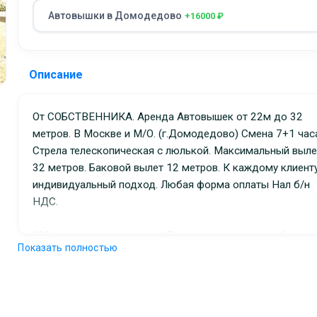
Автовышки в Домодедово
+16000 ₽
Описание
от СОБСТВЕННИКА. Аренда Автовышек от 22м до 32
метров. В Москве и М/О. (г.Домодедово) Смена 7+1 час
Стрела телескопическая с люлькой. Максимальный выле
32 метров. Баковой вылет 12 метров. К каждому клиент
индивидуальный подход. Любая форма оплаты Нал б/н
НДС.
???Наши преимущества:✔️ Привезем технику на объект з
Показать полностью
часа;✔️ Опытные машинисты-операторы✔️ Контроль
технического состояния - техника всегда готова к работ
Работаем с частными лицами, ИП, ООО (полный пакет
документов);✔️ Наличная и безналичная оплата (с НДС);