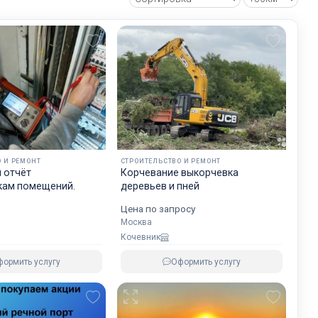
бот:
х
и
 И РЕМОНТ
СТРОИТЕЛЬСТВО И РЕМОНТ
 отчёт
Корчевание выкорчевка
чной
кам помещений.
деревьев и пней
Цена по запросу
Москва
д её
Кочевник
ормить услугу
Оформить услугу