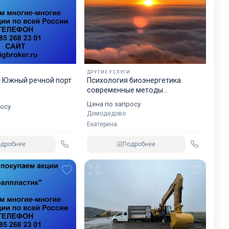
к,
ов,
И
ДРУГИЕ УСЛУГИ
и Южный речной порт
Психология биоэнергетика
современные методы
диагностики, консультирования,
Цена по запросу
осу
практические рекомендации
Домодедово
Екатерина
хов,
одробнее
Подробнее