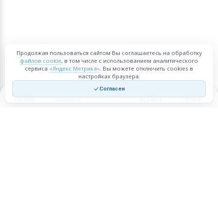
Продолжая пользоваться сайтом Вы соглашаетесь на обработку
файлов cookie
, в том числе с использованием аналитического
сервиса
«Яндекс Метрика»
. Вы можете отключить cookies в
настройках браузера.
Согласен
Главная
Закладки
Корзина
Войти
Торговая площадка для продажи товаров и услуг в нужных
регионах и по всей России.
Техническая поддержка
Мобильная версия