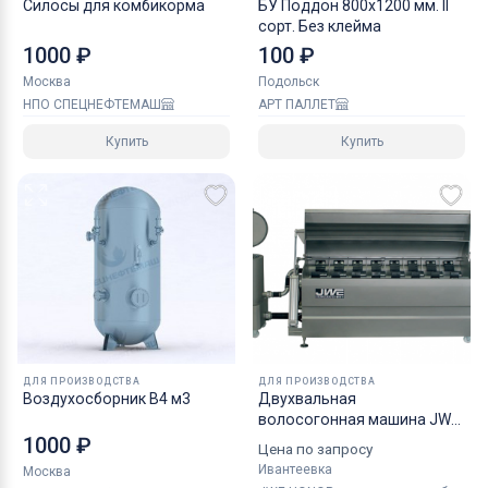
Силосы для комбикорма
БУ Поддон 800х1200 мм. II
сорт. Без клейма
1000 ₽
100 ₽
Москва
Подольск
НПО СПЕЦНЕФТЕМАШ
АРТ ПАЛЛЕТ
Купить
Купить
ДЛЯ ПРОИЗВОДСТВА
ДЛЯ ПРОИЗВОДСТВА
Воздухосборник В4 м3
Двухвальная
волосогонная машина JWE-
HONOR CSDM 25-21S с
1000 ₽
Цена по запросу
Ивантеевка
Москва