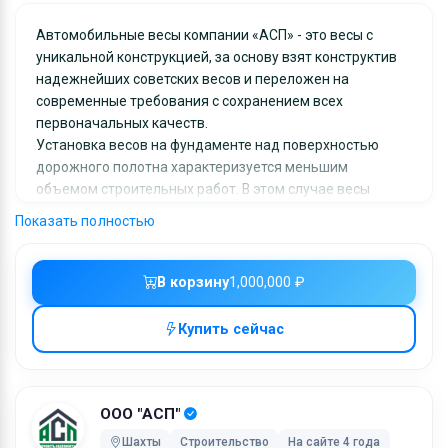
Автомобильные весы компании «АСП» - это весы с
уникальной конструкцией, за основу взят конструктив
надежнейших советских весов и переложен на
современные требования с сохранением всех
первоначальных качеств.
Установка весов на фундаменте над поверхностью
дорожного полотна характеризуется меньшим
объемом строительных работ. В этом случае весы
монтируются на уровне тридцати или сорока
Показать полностью
сантиметров над дорожным полотном. В комплектации
идут два пандуса, чтобы автомобили могли съезжать
или выезжать. В данном случае основанием весов
В корзину
1,000,000 ₽
выступают блоки из бетона, которые устанавливают
под каждую пару датчиков. Такой вид установки
Купить сейчас
достаточно экономный, поскольку не потребует
использования большого количества расходных
материалов. Кроме того, обслуживать весы при таком
способе установки достаточно удобно, ведь обеспечен
ООО "АСП"
легкий доступ к датчикам. Недостатком эстакадного
Шахты
Строительство
На сайте 4 года