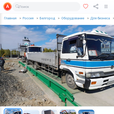
Поиск
Доставка еды
Главная
Россия
Белгород
Оборудование
Для бизнеса
Транспорт
Недвижимость
Услуги
Личные вещи
Одежда и обувь
Электроника
Все для дома
Хобби и отдых
Животные