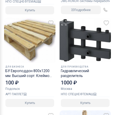
JWE-HONOR системы переработки 
НПО СПЕЦНЕФТЕМАШ
Подробнее
Купить
ДЛЯ БИЗНЕСА
ДЛЯ ПРОИЗВОДСТВА
БУ Европоддон 800х1200
Гидравлический
мм. Высший сорт. Клеймо
разделитель
ISPM15
100 ₽
1000 ₽
Подольск
Москва
АРТ ПАЛЛЕТ
НПО СПЕЦНЕФТЕМАШ
Купить
Купить